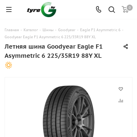
0
Главная
-
Каталог
-
Шины
-
Goodyear
-
Eagle F1 Asymmetric 6
-
Goodyear Eagle F1 Asymmetric 6 225/35R19 88Y XL
Летняя шина Goodyear Eagle F1
Asymmetric 6 225/35R19 88Y XL