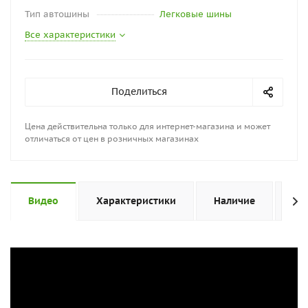
Тип автошины
Легковые шины
Все характеристики
Поделиться
Цена действительна только для интернет-магазина и может
отличаться от цен в розничных магазинах
Видео
Характеристики
Наличие
От