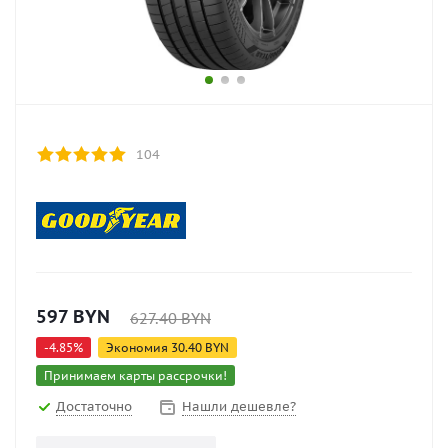
104
597
BYN
627.40
BYN
-
4.85
%
Экономия
30.40
BYN
Принимаем карты рассрочки!
Достаточно
Нашли дешевле?