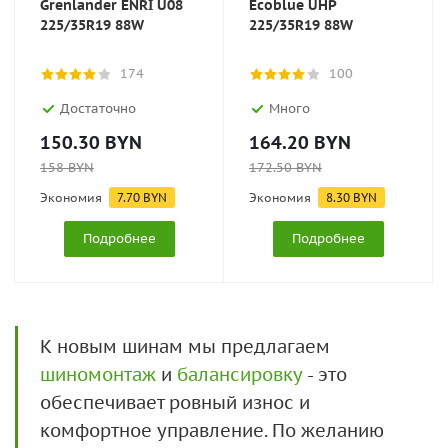
Grenlander ENRI U08
Ecoblue UHP
225/35R19 88W
225/35R19 88W
174
100
Достаточно
Много
150.30
BYN
164.20
BYN
158
BYN
172.50
BYN
Экономия
7.70
BYN
Экономия
8.30
BYN
Подробнее
Подробнее
К новым шинам мы предлагаем
шиномонтаж
и
балансировку
- это
обеспечивает ровный износ и
комфортное управление. По желанию