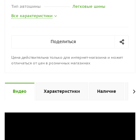
Тип автошины
Легковые шины
Все характеристики
Поделиться
Цена действительна только для интернет-магазина и может
отличаться от цен в розничных магазинах
Видео
Характеристики
Наличие
От