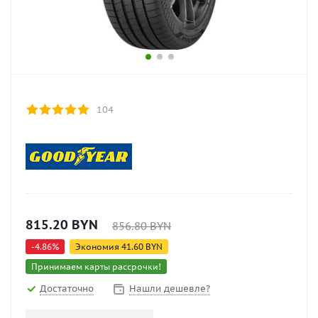
104
815.20
BYN
856.80
BYN
-
4.86
%
Экономия
41.60
BYN
Принимаем карты рассрочки!
Достаточно
Нашли дешевле?