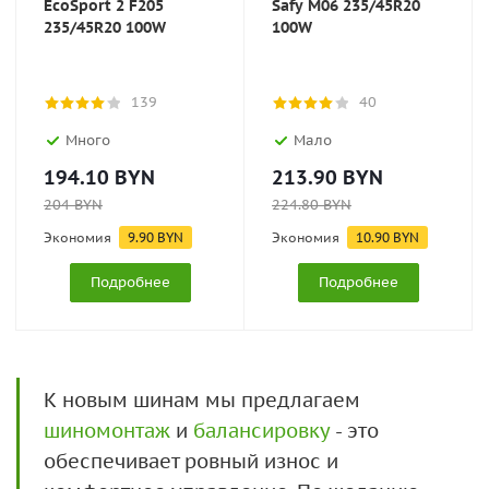
EcoSport 2 F205
Safy M06 235/45R20
235/45R20 100W
100W
139
40
Много
Мало
194.10
BYN
213.90
BYN
204
BYN
224.80
BYN
Экономия
9.90
BYN
Экономия
10.90
BYN
Подробнее
Подробнее
К новым шинам мы предлагаем
шиномонтаж
и
балансировку
- это
обеспечивает ровный износ и