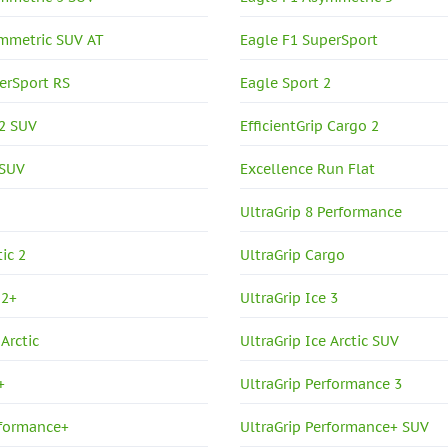
ymmetric SUV AT
Eagle F1 SuperSport
erSport RS
Eagle Sport 2
 2 SUV
EfficientGrip Cargo 2
 SUV
Excellence Run Flat
0
UltraGrip 8 Performance
tic 2
UltraGrip Cargo
 2+
UltraGrip Ice 3
 Arctic
UltraGrip Ice Arctic SUV
+
UltraGrip Performance 3
rformance+
UltraGrip Performance+ SUV