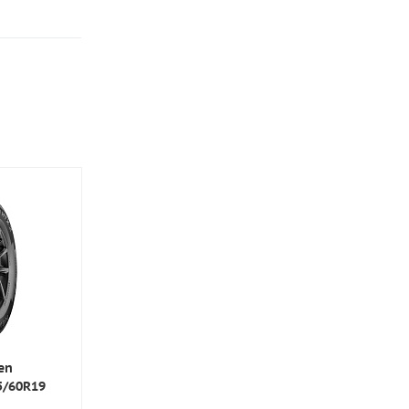
en
5/60R19