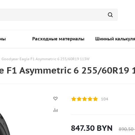
ны
Расходные материалы
Шинный калькул
Goodyear Eagle F1 Asymmetric 6 255/60R19 113W
e F1 Asymmetric 6 255/60R19
104
847.30
BYN
890.50