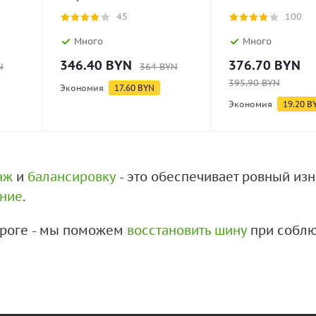
45
100
Много
Много
346.40
BYN
376.70
BYN
N
364
BYN
395.90
BYN
Экономия
17.60
BYN
Экономия
19.20
B
аж
и
балансировку
- это обеспечивает ровный из
ение
.
дороге - мы поможем
восстановить шину
при соблю