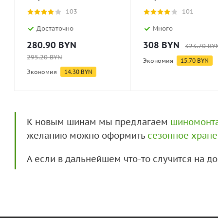
103
101
Достаточно
Много
280.90
BYN
308
BYN
323.70
BY
295.20
BYN
Экономия
15.70
BYN
Экономия
14.30
BYN
К новым шинам мы предлагаем
шиномонт
желанию можно оформить
сезонное хран
А если в дальнейшем что-то случится на 