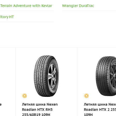
-Terrain Adventure with Kevlar
Wrangler DuraTrac
itory HT
e
Летняя шина Nexen
Летняя шина Nex
Roadian HTX RH5
Roadian HTX 2 25
255/60R19 109H
109H