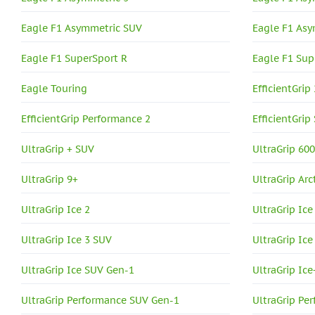
Eagle F1 Asymmetric SUV
Eagle F1 As
Eagle F1 SuperSport R
Eagle F1 Sup
Eagle Touring
EfficientGrip
EfficientGrip Performance 2
EfficientGrip
UltraGrip + SUV
UltraGrip 60
UltraGrip 9+
UltraGrip Arc
UltraGrip Ice 2
UltraGrip Ice
UltraGrip Ice 3 SUV
UltraGrip Ice
UltraGrip Ice SUV Gen-1
UltraGrip Ice
UltraGrip Performance SUV Gen-1
UltraGrip Pe