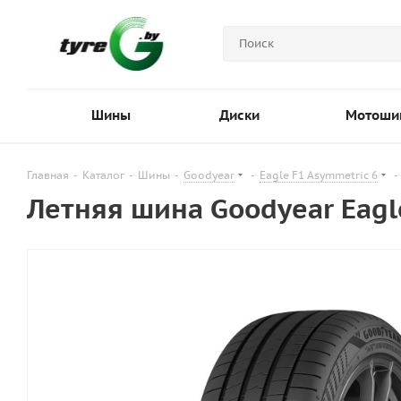
Шины
Диски
Мотоши
Главная
-
Каталог
-
Шины
-
Goodyear
-
Eagle F1 Asymmetric 6
-
Летняя шина Goodyear Eagl