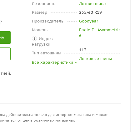
Сезонность
Летняя шина
Размер
255/60 R19
Производитель
Goodyear
?
Модель
Eagle F1 Asymmetric
6
ну
Индекс
?
нагрузки
113
Тип автошины
Легковые шины
Все характеристики
тией.
на действительна только для интернет-магазина и может
личаться от цен в розничных магазинах