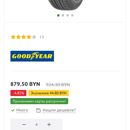
19
879.50
BYN
924.30
BYN
-
4.85
%
Экономия
44.80
BYN
Принимаем карты рассрочки!
Много
Нашли дешевле?