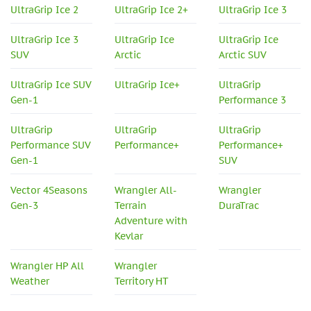
UltraGrip Ice 2
UltraGrip Ice 2+
UltraGrip Ice 3
UltraGrip Ice 3
UltraGrip Ice
UltraGrip Ice
SUV
Arctic
Arctic SUV
UltraGrip Ice SUV
UltraGrip Ice+
UltraGrip
Gen-1
Performance 3
UltraGrip
UltraGrip
UltraGrip
Performance SUV
Performance+
Performance+
Gen-1
SUV
Vector 4Seasons
Wrangler All-
Wrangler
Gen-3
Terrain
DuraTrac
Adventure with
Kevlar
Wrangler HP All
Wrangler
Weather
Territory HT