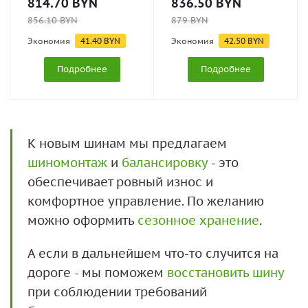
814.70
BYN
836.50
BYN
856.10
BYN
879
BYN
Экономия
41.40
BYN
Экономия
42.50
BYN
Подробнее
Подробнее
К новым шинам мы предлагаем
шиномонтаж
и
балансировку
- это
обеспечивает ровный износ и
комфортное управление. По желанию
можно оформить
сезонное хранение
.
А если в дальнейшем что-то случится на
дороге - мы поможем
восстановить шину
при соблюдении требований