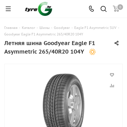
0
Главная
-
Каталог
-
Шины
-
Goodyear
-
Eagle F1 Asymmetric SUV
-
Goodyear Eagle F1 Asymmetric 265/40R20 104Y
Летняя шина Goodyear Eagle F1
Asymmetric 265/40R20 104Y