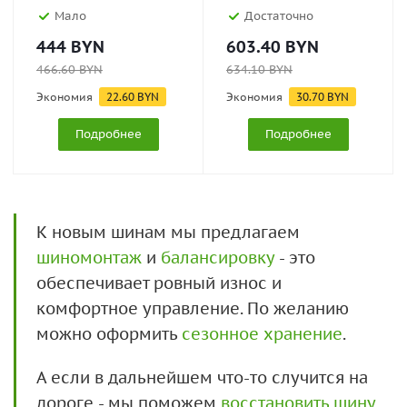
Мало
Достаточно
444
BYN
603.40
BYN
466.60
BYN
634.10
BYN
Экономия
22.60
BYN
Экономия
30.70
BYN
Подробнее
Подробнее
К новым шинам мы предлагаем
шиномонтаж
и
балансировку
- это
обеспечивает ровный износ и
комфортное управление. По желанию
можно оформить
сезонное хранение
.
А если в дальнейшем что-то случится на
дороге - мы поможем
восстановить шину