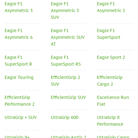
Eagle F1
Eagle F1
Eagle F1
Asymmetric 3
Asymmetric 3
Asymmetric 5
SUV
Eagle F1
Eagle F1
Eagle F1
Asymmetric 6
Asymmetric SUV
SuperSport
AT
Eagle F1
Eagle F1
Eagle Sport 2
SuperSport R
SuperSport RS
Eagle Touring
EfficientGrip 2
EfficientGrip
SUV
Cargo 2
EfficientGrip
EfficientGrip SUV
Excellence Run
Performance 2
Flat
UltraGrip + SUV
UltraGrip 600
UltraGrip 8
Performance
UltraGrip 9+
UltraGrip Arctic 2
UltraGrip Cargo