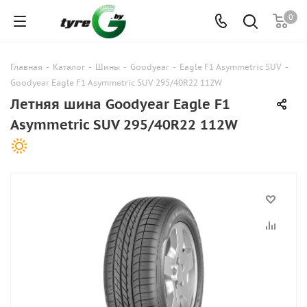
0
Главная
-
Каталог
-
Шины
-
Goodyear
-
Eagle F1 Asymmetric SUV
-
Goodyear Eagle F1 Asymmetric SUV 295/40R22 112W
Летняя шина Goodyear Eagle F1
Asymmetric SUV 295/40R22 112W