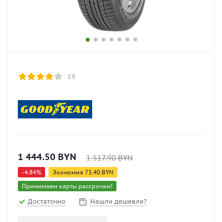
19
1 444.50
BYN
1 517.90
BYN
-
4.84
%
Экономия
73.40
BYN
Принимаем карты рассрочки!
Достаточно
Нашли дешевле?