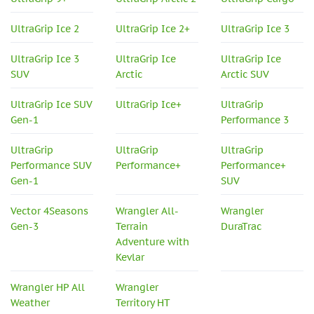
UltraGrip Ice 2
UltraGrip Ice 2+
UltraGrip Ice 3
UltraGrip Ice 3
UltraGrip Ice
UltraGrip Ice
SUV
Arctic
Arctic SUV
UltraGrip Ice SUV
UltraGrip Ice+
UltraGrip
Gen-1
Performance 3
UltraGrip
UltraGrip
UltraGrip
Performance SUV
Performance+
Performance+
Gen-1
SUV
Vector 4Seasons
Wrangler All-
Wrangler
Gen-3
Terrain
DuraTrac
Adventure with
Kevlar
Wrangler HP All
Wrangler
Weather
Territory HT