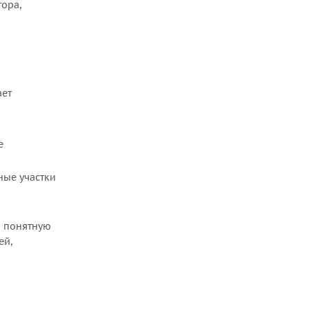
тора,
ает
е
ные участки
и понятную
ей,