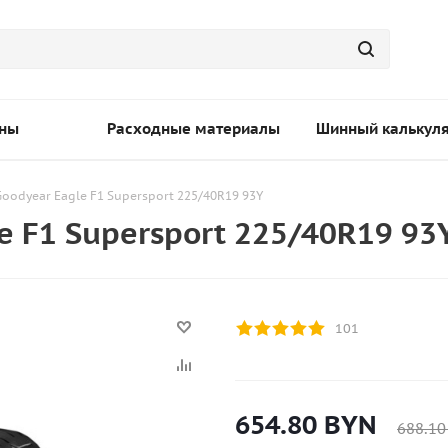
ны
Расходные материалы
Шинный калькул
Goodyear Eagle F1 Supersport 225/40R19 93Y
e F1 Supersport 225/40R19 93
101
654.80
BYN
688.10