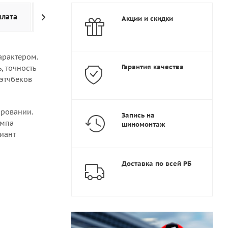
плата
Доставка
Дополнительно
Акции и скидки
арактером.
Гарантия качества
, точность
хэтчбеков
ировании.
Запись на
емпа
шиномонтаж
иант
Доставка по всей РБ