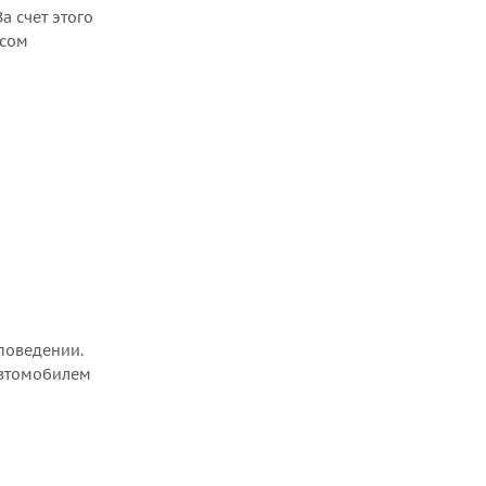
а счет этого
асом
поведении.
автомобилем