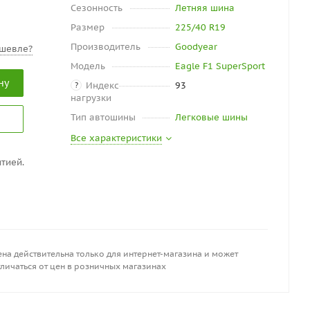
Сезонность
Летняя шина
Размер
225/40 R19
Производитель
Goodyear
шевле?
Модель
Eagle F1 SuperSport
ну
Индекс
93
?
нагрузки
Тип автошины
Легковые шины
Все характеристики
тией.
на действительна только для интернет-магазина и может
личаться от цен в розничных магазинах