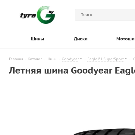
Шины
Диски
Мотоши
Главная
-
Каталог
-
Шины
-
Goodyear
-
Eagle F1 SuperSport
-
Летняя шина Goodyear Eagl