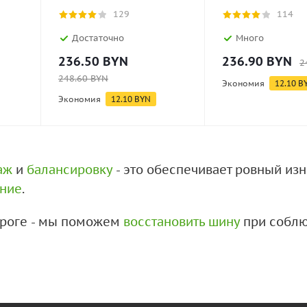
129
114
Достаточно
Много
236.50
BYN
236.90
BYN
2
248.60
BYN
Экономия
12.10
B
Экономия
12.10
BYN
аж
и
балансировку
- это обеспечивает ровный из
ение
.
дороге - мы поможем
восстановить шину
при соблю