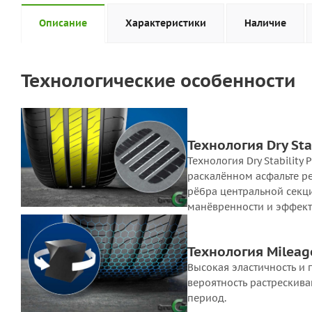
Описание
Характеристики
Наличие
Технологические особенности
Технология Dry Stab
Технология Dry Stability
раскалённом асфальте р
рёбра центральной секц
манёвренности и эффект
Технология Mileag
Высокая эластичность и 
вероятность растрескив
период.