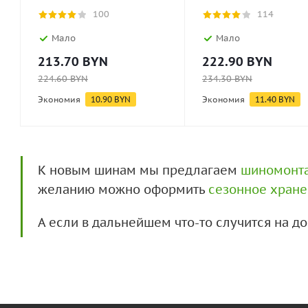
100
114
Мало
Мало
213.70
BYN
222.90
BYN
224.60
BYN
234.30
BYN
Экономия
10.90
BYN
Экономия
11.40
BYN
К новым шинам мы предлагаем
шиномонт
желанию можно оформить
сезонное хран
А если в дальнейшем что-то случится на 