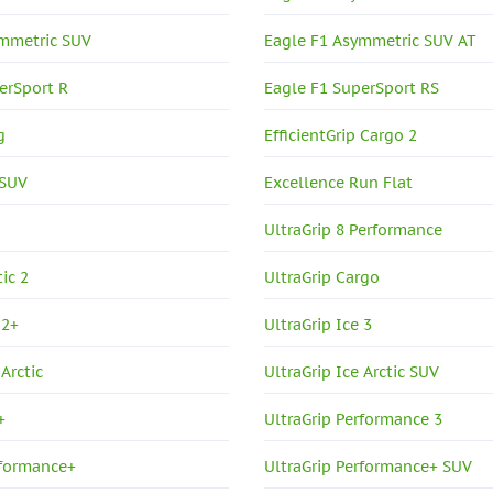
ymmetric SUV
Eagle F1 Asymmetric SUV AT
erSport R
Eagle F1 SuperSport RS
g
EfficientGrip Cargo 2
 SUV
Excellence Run Flat
0
UltraGrip 8 Performance
tic 2
UltraGrip Cargo
 2+
UltraGrip Ice 3
 Arctic
UltraGrip Ice Arctic SUV
+
UltraGrip Performance 3
rformance+
UltraGrip Performance+ SUV