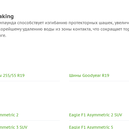
aking
мпаунда способствует изгибанию протекторных шашек, увели
корейшему удалению воды из зоны контакта, что сокращает т
ге.
 255/55 R19
Шины Goodyear R19
mmetric 2
Eagle F1 Asymmetric 2 SUV
mmetric 3 SUV
Eagle F1 Asymmetric 5