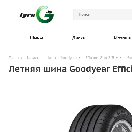
Шины
Диски
Мотоши
Главная
-
Каталог
-
Шины
-
Goodyear
-
EfficientGrip 2 SUV
-
Go
Летняя шина Goodyear Effic