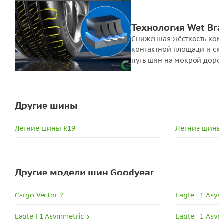
Технология Wet Br
Сниженная жёсткость ко
контактной площади и с
путь шин на мокрой доро
Другие шины
Летние шины R19
Летние шины
Другие модели шин Goodyear
Cargo Vector 2
Eagle F1 Asy
Eagle F1 Asymmetric 3
Eagle F1 Asy