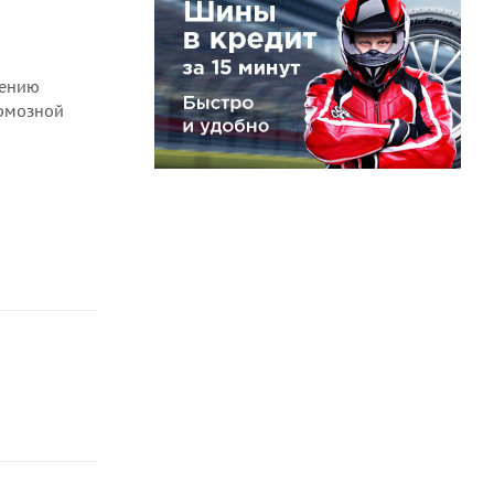
чению
ормозной