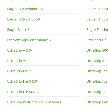
Eagle F1 Asymmetric 6
Eagle F1 As
Eagle F1 SuperSport
Eagle F1 Sup
Eagle Sport 2
Eagle Tourin
EfficientGrip Performance 2
EfficientGrip
UltraGrip + SUV
UltraGrip 60
UltraGrip 9+
UltraGrip Arc
UltraGrip Ice 2
UltraGrip Ice
UltraGrip Ice 3 SUV
UltraGrip Ice
UltraGrip Ice SUV Gen-1
UltraGrip Ice
UltraGrip Performance SUV Gen-1
UltraGrip Pe