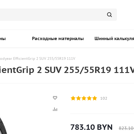
ны
Расходные материалы
Шинный калькул
odyear EfficientGrip 2 SUV 255/55R19 111V
ientGrip 2 SUV 255/55R19 111
102
783.10
BYN
823.10