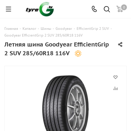
0
Главная
-
Каталог
-
Шины
-
Goodyear
-
EfficientGrip 2 SUV
-
Goodyear EfficientGrip 2 SUV 285/60R18 116V
Летняя шина Goodyear EfficientGrip
2 SUV 285/60R18 116V