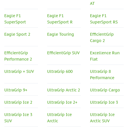
AT
Eagle F1
Eagle F1
Eagle F1
SuperSport
SuperSport R
SuperSport RS
Eagle Sport 2
Eagle Touring
EfficientGrip
Cargo 2
EfficientGrip
EfficientGrip SUV
Excellence Run
Performance 2
Flat
UltraGrip + SUV
UltraGrip 600
UltraGrip 8
Performance
UltraGrip 9+
UltraGrip Arctic 2
UltraGrip Cargo
UltraGrip Ice 2
UltraGrip Ice 2+
UltraGrip Ice 3
UltraGrip Ice 3
UltraGrip Ice
UltraGrip Ice
SUV
Arctic
Arctic SUV