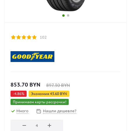
102
853.70
BYN
897.30
BYN
-
4.86
%
Экономия
43.60
BYN
Принимаем карты рассрочки!
Много
Нашли дешевле?