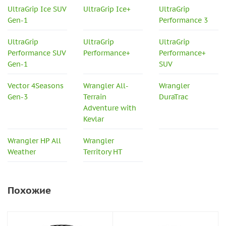
UltraGrip Ice SUV
UltraGrip Ice+
UltraGrip
Gen-1
Performance 3
UltraGrip
UltraGrip
UltraGrip
Performance SUV
Performance+
Performance+
Gen-1
SUV
Vector 4Seasons
Wrangler All-
Wrangler
Gen-3
Terrain
DuraTrac
Adventure with
Kevlar
Wrangler HP All
Wrangler
Weather
Territory HT
Похожие