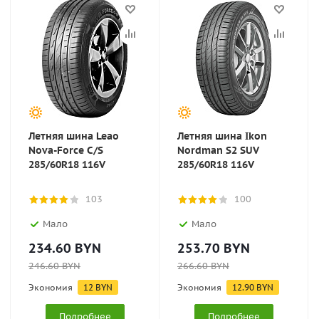
Летняя шина Leao
Летняя шина Ikon
Nova-Force C/S
Nordman S2 SUV
285/60R18 116V
285/60R18 116V
103
100
Мало
Мало
234.60
BYN
253.70
BYN
246.60
BYN
266.60
BYN
Экономия
12
BYN
Экономия
12.90
BYN
Подробнее
Подробнее