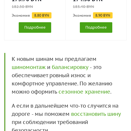
182.50
BYN
183.40
BYN
Экономия
8.80
BYN
Экономия
8.90
BYN
Подробнее
Подробнее
К новым шинам мы предлагаем
шиномонтаж
и
балансировку
- это
обеспечивает ровный износ и
комфортное управление. По желанию
можно оформить
сезонное хранение
.
А если в дальнейшем что-то случится на
дороге - мы поможем
восстановить шину
при соблюдении требований
безопасности.