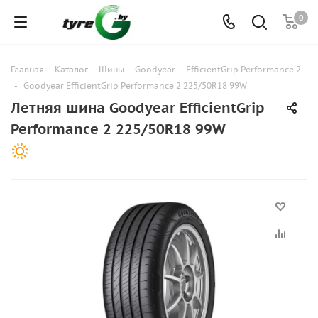
0
Главная
-
Каталог
-
Шины
-
Goodyear
-
EfficientGrip Performance 2
-
Goodyear EfficientGrip Performance 2 225/50R18 99W
Летняя шина Goodyear EfficientGrip
Performance 2 225/50R18 99W