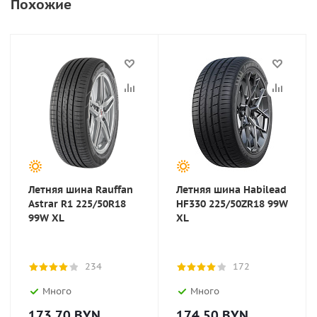
Похожие
Летняя шина Rauffan
Летняя шина Habilead
Astrar R1 225/50R18
HF330 225/50ZR18 99W
99W XL
XL
234
172
Много
Много
173.70
BYN
174.50
BYN