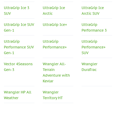
UltraGrip Ice 3
UltraGrip Ice
UltraGrip Ice
SUV
Arctic
Arctic SUV
UltraGrip Ice SUV
UltraGrip Ice+
UltraGrip
Gen-1
Performance 3
UltraGrip
UltraGrip
UltraGrip
Performance SUV
Performance+
Performance+
Gen-1
SUV
Vector 4Seasons
Wrangler All-
Wrangler
Gen-3
Terrain
DuraTrac
Adventure with
Kevlar
Wrangler HP All
Wrangler
Weather
Territory HT