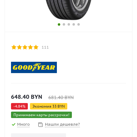
111
648.40
BYN
681.40
BYN
-
4.84
%
Экономия
33
BYN
Принимаем карты рассрочки!
Много
Нашли дешевле?