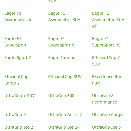
SUV
Eagle F1
Eagle F1
Eagle F1
Asymmetric 6
Asymmetric SUV
Asymmetric SUV
AT
Eagle F1
Eagle F1
Eagle F1
SuperSport
SuperSport R
SuperSport RS
Eagle Sport 2
Eagle Touring
EfficientGrip 2
SUV
EfficientGrip
EfficientGrip SUV
Excellence Run
Cargo 2
Flat
UltraGrip + SUV
UltraGrip 600
UltraGrip 8
Performance
UltraGrip 9+
UltraGrip Arctic 2
UltraGrip Cargo
UltraGrip Ice 2
UltraGrip Ice 2+
UltraGrip Ice 3