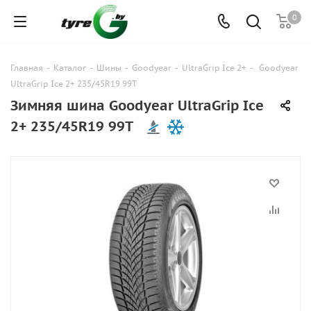
0
Главная
-
Каталог
-
Шины
-
Goodyear
-
UltraGrip Ice 2+
-
Goodyear
UltraGrip Ice 2+ 235/45R19 99T
Зимняя шина Goodyear UltraGrip Ice
2+ 235/45R19 99T