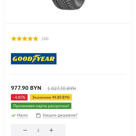
100
977.90
BYN
1 027.70
BYN
-
4.85
%
Экономия
49.80
BYN
Принимаем карты рассрочки!
Мало
Нашли дешевле?