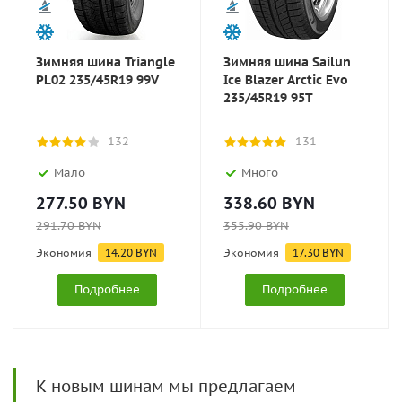
Зимняя шина Triangle
Зимняя шина Sailun
PL02 235/45R19 99V
Ice Blazer Arctic Evo
235/45R19 95T
132
131
Мало
Много
277.50
BYN
338.60
BYN
291.70
BYN
355.90
BYN
Экономия
14.20
BYN
Экономия
17.30
BYN
Подробнее
Подробнее
К новым шинам мы предлагаем