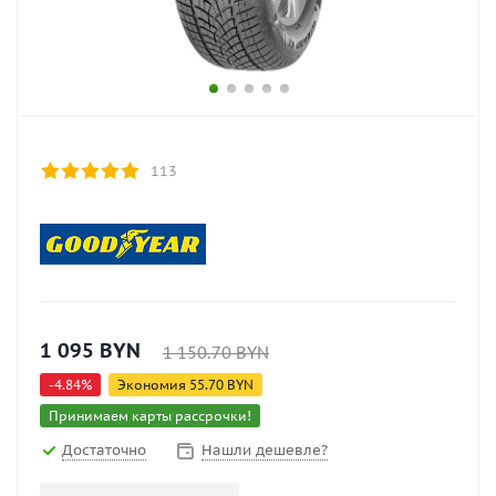
113
1 095
BYN
1 150.70
BYN
-
4.84
%
Экономия
55.70
BYN
Принимаем карты рассрочки!
Достаточно
Нашли дешевле?