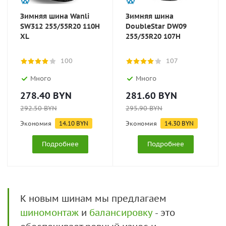
Зимняя шина Wanli
Зимняя шина
SW312 255/55R20 110H
DoubleStar DW09
XL
255/55R20 107H
100
107
Много
Много
278.40
BYN
281.60
BYN
292.50
BYN
295.90
BYN
Экономия
14.10
BYN
Экономия
14.30
BYN
Подробнее
Подробнее
К новым шинам мы предлагаем
шиномонтаж
и
балансировку
- это