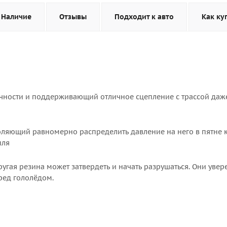
Наличие
Отзывы
Подходит к авто
Как ку
ичности и поддерживающий отличное сцепление с трассой даж
воляющий равномерно распределить давление на него в пятне 
иля
другая резина может затвердеть и начать разрушаться. Они уве
еред гололёдом.