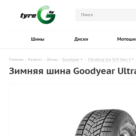
Шины
Диски
Мотоши
Главная
-
Каталог
-
Шины
-
Goodyear
-
UltraGrip Ice SUV Gen-1
Зимняя шина Goodyear Ultra