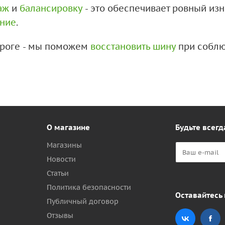
аж
и
балансировку
- это обеспечивает ровный из
ение
.
дороге - мы поможем
восстановить шину
при соблю
О магазине
Будьте всегд
Магазины
Новости
Статьи
Политика безопасности
Оставайтесь 
Публичный договор
Отзывы