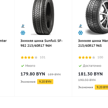
nter
Зимняя шина Sunfull SF-
Зимняя шина Wan
982 215/60R17 96H
215/60R17 96S
101
100
Много
Достаточно
179.80
BYN
181.30
BYN
189
BYN
190.50
BYN
Экономия
9.20
BYN
Экономия
9.20
BY