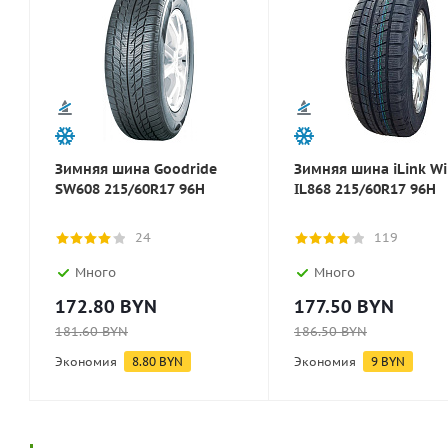
Зимняя шина Goodride
Зимняя шина iLink Wi
SW608 215/60R17 96H
IL868 215/60R17 96H
24
119
Много
Много
172.80
BYN
177.50
BYN
181.60
BYN
186.50
BYN
Экономия
8.80
BYN
Экономия
9
BYN