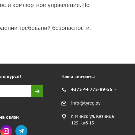
нос и комфортное управление. По
дении требований безопасности.
а в курсе!
Наши контакты
+375 44 775-99-55
info@tyreg.by
г. Минск ул. Казинца
на связи
125, каб 13