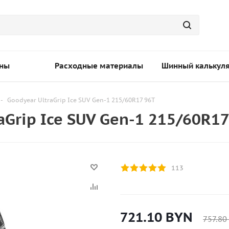
ны
Расходные материалы
Шинный калькул
-
Goodyear UltraGrip Ice SUV Gen-1 215/60R17 96T
Grip Ice SUV Gen-1 215/60R17
113
721.10
BYN
757.80