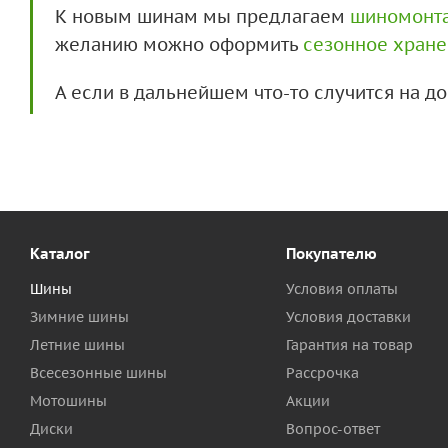
К новым шинам мы предлагаем
шиномонт
желанию можно оформить
сезонное хран
А если в дальнейшем что-то случится на 
Каталог
Покупателю
Шины
Условия оплаты
Зимние шины
Условия доставки
Летние шины
Гарантия на товар
Всесезонные шины
Рассрочка
Мотошины
Акции
Диски
Вопрос-ответ