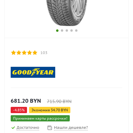
103
681.20
BYN
715.90
BYN
-
4.85
%
Экономия
34.70
BYN
Принимаем карты рассрочки!
Достаточно
Нашли дешевле?