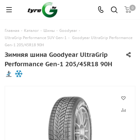
0
Главная
-
Каталог
-
Шины
-
Goodyear
-
UltraGrip Performance SUV Gen-1
-
Goodyear UltraGrip Performance
Gen-1 205/45R18 90H
Зимняя шина Goodyear UltraGrip
Performance Gen-1 205/45R18 90H