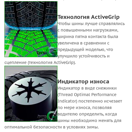
Технология ActiveGrip
Чтобы шины лучше справлялись
с повышенными нагрузками,
ширина пятна контакта была
увеличена в сравнении с
предыдущей моделью, что
улучшило устойчивость и
сцепление (технология ActiveGrip).
Индикатор износа
Индикатор в виде снежинки
(Thread Optimal Performance
Indicator) постепенно исчезает
по мере износа, позволяя
водителю определить, когда
шины необходимо менять для
оптимальной безопасности в условиях зимы.