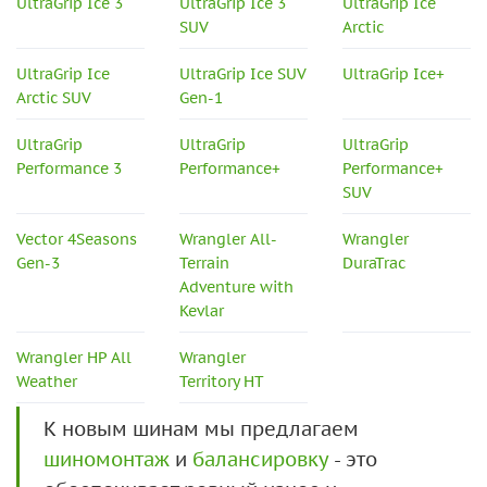
UltraGrip Ice 3
UltraGrip Ice 3
UltraGrip Ice
SUV
Arctic
UltraGrip Ice
UltraGrip Ice SUV
UltraGrip Ice+
Arctic SUV
Gen-1
UltraGrip
UltraGrip
UltraGrip
Performance 3
Performance+
Performance+
SUV
Vector 4Seasons
Wrangler All-
Wrangler
Gen-3
Terrain
DuraTrac
Adventure with
Kevlar
Wrangler HP All
Wrangler
Weather
Territory HT
К новым шинам мы предлагаем
шиномонтаж
и
балансировку
- это