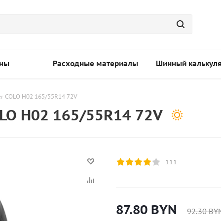
ны
Расходные материалы
Шинный калькул
r COLO H02 165/55R14 72V
LO H02 165/55R14 72V
111
87.80
BYN
92.30
BY