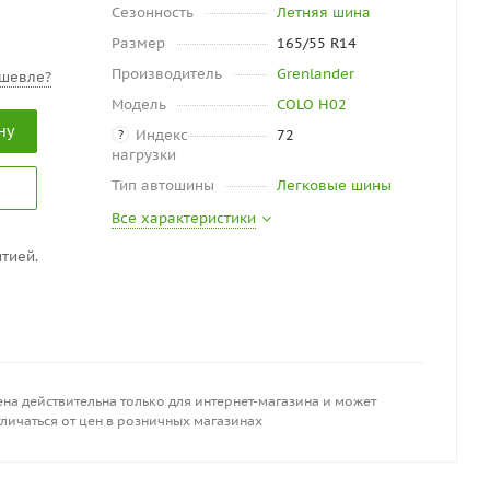
Сезонность
Летняя шина
Размер
165/55 R14
Производитель
Grenlander
шевле?
Модель
COLO H02
ну
Индекс
72
?
нагрузки
Тип автошины
Легковые шины
Все характеристики
тией.
на действительна только для интернет-магазина и может
личаться от цен в розничных магазинах