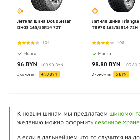
Летняя шина Doublestar
Летняя шина Triangle
DH03 165/55R14 72T
TR978 165/55R14 72H
104
108
Много
Много
96
BYN
98.80
BYN
100.90
BYN
103.80
Экономия
4.90
BYN
Экономия
5
BYN
К новым шинам мы предлагаем
шиномонт
желанию можно оформить
сезонное хран
А если в дальнейшем что-то случится на 