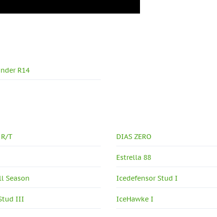
nder R14
 R/T
DIAS ZERO
Estrella 88
ll Season
Icedefensor Stud I
Stud III
IceHawke I