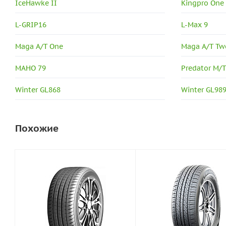
IceHawke II
Kingpro One
L-GRIP16
L-Max 9
Maga A/T One
Maga A/T Tw
MAHO 79
Predator M/
Winter GL868
Winter GL98
Похожие