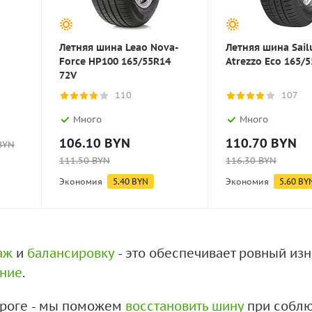
Летняя шина Leao Nova-
Летняя шина Sail
Force HP100 165/55R14
Atrezzo Eco 165/
72V
110
107
Много
Много
106.10
BYN
110.70
BYN
BYN
111.50
BYN
116.30
BYN
Экономия
5.40
BYN
Экономия
5.60
BY
аж
и
балансировку
- это обеспечивает ровный из
ение
.
дороге - мы поможем
восстановить шину
при соблю