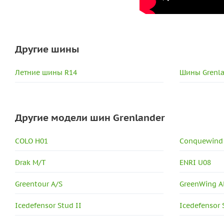
Другие шины
Летние шины R14
Шины Grenla
Другие модели шин Grenlander
COLO H01
Conquewind
Drak M/T
ENRI U08
Greentour A/S
GreenWing A
Icedefensor Stud II
Icedefensor 