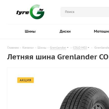
Шины
Диски
Мотоши
Главная
-
Каталог
-
Шины
-
Grenlander
-
COLO H02
-
Grenlande
Летняя шина Grenlander CO
АКЦИЯ