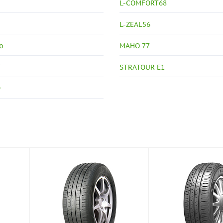
L-COMFORT68
L-ZEAL56
o
MAHO 77
T
STRATOUR E1
9