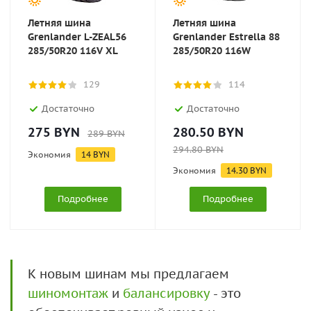
Летняя шина
Летняя шина
Grenlander L-ZEAL56
Grenlander Estrella 88
285/50R20 116V XL
285/50R20 116W
129
114
Достаточно
Достаточно
275
BYN
280.50
BYN
289
BYN
294.80
BYN
Экономия
14
BYN
Экономия
14.30
BYN
Подробнее
Подробнее
К новым шинам мы предлагаем
шиномонтаж
и
балансировку
- это