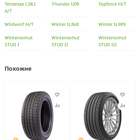
Terramax LSR2
Thunder U09
Topforce M/T
A/T
Wildwolf M/T
Winter IL868
Winter IL989
Wintervorhut
Wintervorhut
Wintervorhut
STUD I
STUD II
STUD III
Похожие