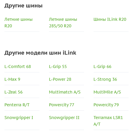
Другие шины
Летние шины
Летние шины
Шины ILink R20
R20
285/50 R20
Другие модели шин iLink
L-Comfort 68
L-Grip 55
L-Grip 66
L-Max 9
L-Power 28
L-Strong 36
L-Zeal 56
Multimatch A/S
MultiMile A/S
Penterra R/T
Powercity 77
Powercity 79
Snowgripper I
Snowgripper II
Terramax LSR1
A/T