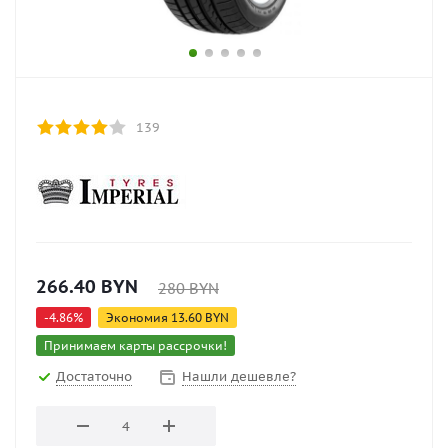
139
266.40
BYN
280
BYN
-
4.86
%
Экономия
13.60
BYN
Принимаем карты рассрочки!
Достаточно
Нашли дешевле?