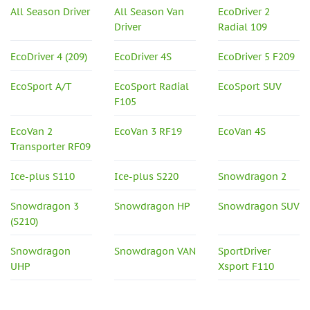
All Season Driver
All Season Van
EcoDriver 2
Driver
Radial 109
EcoDriver 4 (209)
EcoDriver 4S
EcoDriver 5 F209
EcoSport A/T
EcoSport Radial
EcoSport SUV
F105
EcoVan 2
EcoVan 3 RF19
EcoVan 4S
Transporter RF09
Ice-plus S110
Ice-plus S220
Snowdragon 2
Snowdragon 3
Snowdragon HP
Snowdragon SUV
(S210)
Snowdragon
Snowdragon VAN
SportDriver
UHP
Xsport F110