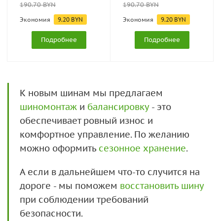
190.70
BYN
190.70
BYN
Экономия
9.20
BYN
Экономия
9.20
BYN
Подробнее
Подробнее
К новым шинам мы предлагаем
шиномонтаж
и
балансировку
- это
обеспечивает ровный износ и
комфортное управление. По желанию
можно оформить
сезонное хранение
.
А если в дальнейшем что-то случится на
дороге - мы поможем
восстановить шину
при соблюдении требований
безопасности.