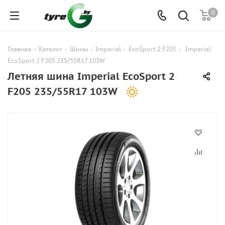
0
Главная
-
Каталог
-
Шины
-
Imperial
-
EcoSport 2 F205
-
Imperial
EcoSport 2 F205 235/55R17 103W
Летняя шина Imperial EcoSport 2
F205 235/55R17 103W