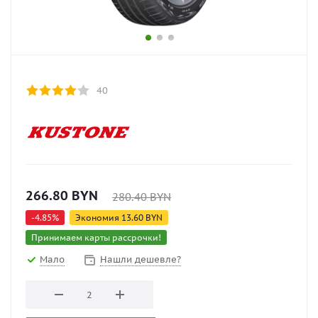
40
266.80
BYN
280.40
BYN
-
4.85
%
Экономия
13.60
BYN
Принимаем карты рассрочки!
Мало
Нашли дешевле?