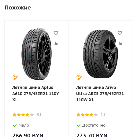
Похожие
Летняя шина Aplus
Летняя шина Arivo
A610 275/45ZR21 110Y
Ultra ARZ5 275/45ZR21
XL
110W XL
31
114
Мало
Достаточно
266.90
BYN
273.70
BYN