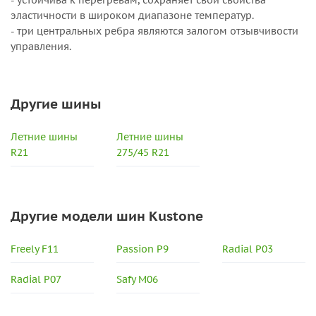
- устойчива к перегревам, сохраняет свои свойства
эластичности в широком диапазоне температур.
- три центральных ребра являются залогом отзывчивости
управления.
Другие шины
Летние шины
Летние шины
R21
275/45 R21
Другие модели шин Kustone
Freely F11
Passion P9
Radial P03
Radial P07
Safy M06