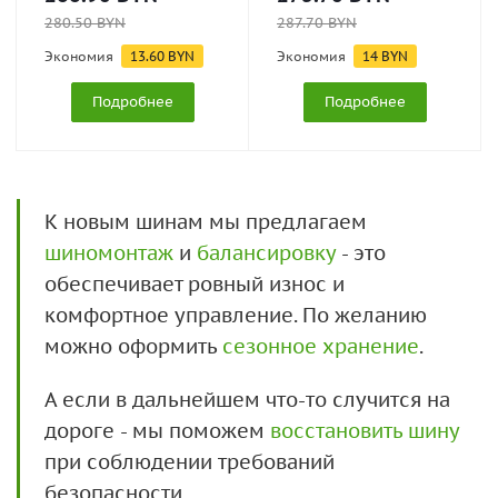
280.50
BYN
287.70
BYN
Экономия
13.60
BYN
Экономия
14
BYN
Подробнее
Подробнее
К новым шинам мы предлагаем
шиномонтаж
и
балансировку
- это
обеспечивает ровный износ и
комфортное управление. По желанию
можно оформить
сезонное хранение
.
А если в дальнейшем что-то случится на
дороге - мы поможем
восстановить шину
при соблюдении требований
безопасности.