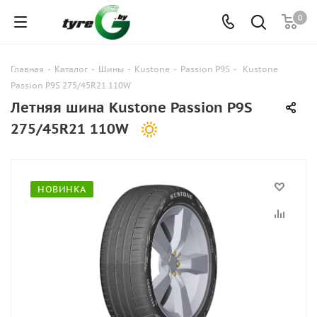
0
Главная
-
Каталог
-
Шины
-
Kustone
-
Passion P9S
-
Kustone
Passion P9S 275/45R21 110W
Летняя шина Kustone Passion P9S
275/45R21 110W
НОВИНКА