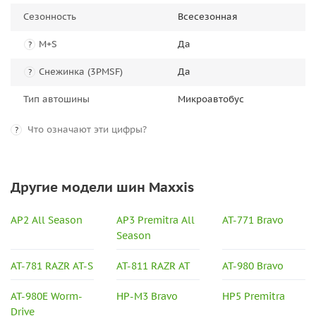
Сезонность
Всесезонная
M+S
Да
?
Снежинка (3PMSF)
Да
?
Тип автошины
Микроавтобус
Что означают эти цифры?
?
Другие модели шин Maxxis
AP2 All Season
AP3 Premitra All
AT-771 Bravo
Season
AT-781 RAZR AT-S
AT-811 RAZR AT
AT-980 Bravo
AT-980E Worm-
HP-M3 Bravo
HP5 Premitra
Drive