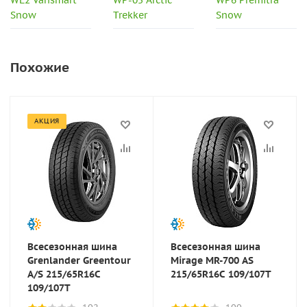
WL2 Vansmart
WP-05 Arctic
WP6 Premitra
Snow
Trekker
Snow
Похожие
АКЦИЯ
Всесезонная шина
Всесезонная шина
Grenlander Greentour
Mirage MR-700 AS
A/S 215/65R16C
215/65R16C 109/107T
109/107T