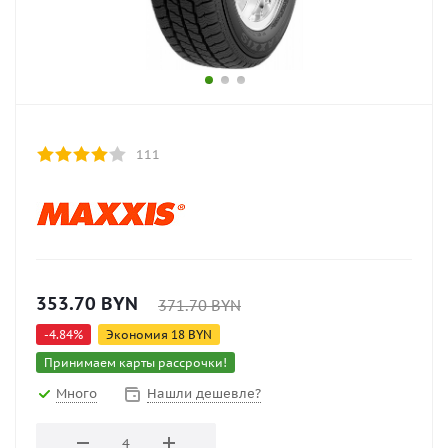
111
353.70
BYN
371.70
BYN
-
4.84
%
Экономия
18
BYN
Принимаем карты рассрочки!
Много
Нашли дешевле?