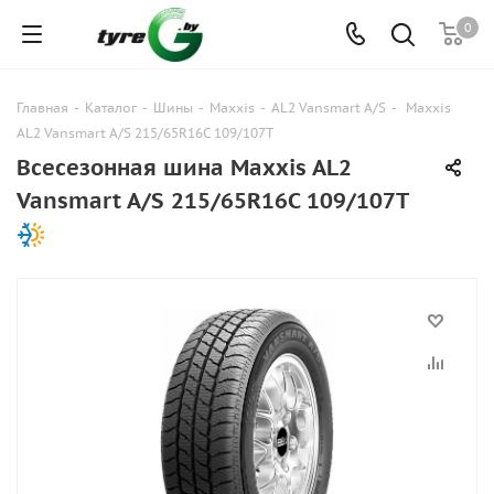
0
Главная
-
Каталог
-
Шины
-
Maxxis
-
AL2 Vansmart A/S
-
Maxxis
AL2 Vansmart A/S 215/65R16C 109/107T
Всесезонная шина Maxxis AL2
Vansmart A/S 215/65R16C 109/107T