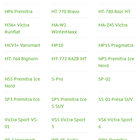
HP6 Premitra
HT-770 Bravo
HT-780 Razr HT
M36+ Victra
MA-W2
MA-Z4S Victra
Runflat
WinterMaxx
MCV3+ Vansmart
MP10
MP15 Pragmatra
MT-764 Bighorn
MT-772 RAZR MT
NP5 Premitra Ice
Nord
NS5 Premitra Ice
S-Pro
SP-02
Nord
SP3 Premitra Ice
SP5 Premitra Ice
SS-01 Presa SUV
5 SUV
Victra Sport VS-
VS5 Victra Sport
VS6 Victra Sport
01
5
6