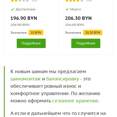
102
100
Достаточно
Много
196.90
BYN
206.30
BYN
206.90
BYN
216.80
BYN
Экономия
10
BYN
Экономия
10.50
BYN
Подробнее
Подробнее
К новым шинам мы предлагаем
шиномонтаж
и
балансировку
- это
обеспечивает ровный износ и
комфортное управление. По желанию
можно оформить
сезонное хранение
.
А если в дальнейшем что-то случится на