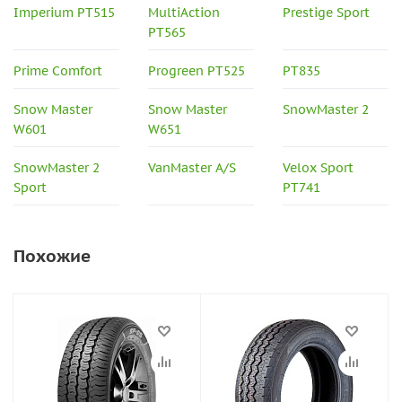
Imperium PT515
MultiAction
Prestige Sport
PT565
Prime Comfort
Progreen PT525
PT835
Snow Master
Snow Master
SnowMaster 2
W601
W651
SnowMaster 2
VanMaster A/S
Velox Sport
Sport
PT741
Похожие