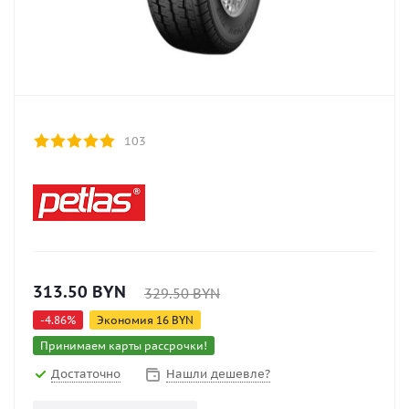
103
313.50
BYN
329.50
BYN
-
4.86
%
Экономия
16
BYN
Принимаем карты рассрочки!
Достаточно
Нашли дешевле?