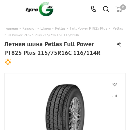
0
Главная
-
Каталог
-
Шины
-
Petlas
-
Full Power PT825 Plus
-
Petlas
Full Power PT825 Plus 215/75R16C 116/114R
Летняя шина Petlas Full Power
PT825 Plus 215/75R16C 116/114R