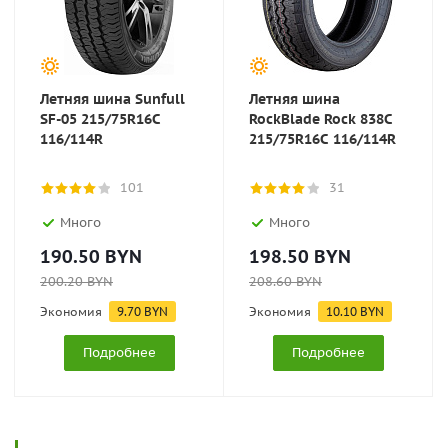
Летняя шина Sunfull
Летняя шина
SF-05 215/75R16C
RockBlade Rock 838C
116/114R
215/75R16C 116/114R
101
31
Много
Много
190.50
BYN
198.50
BYN
200.20
BYN
208.60
BYN
Экономия
9.70
BYN
Экономия
10.10
BYN
Подробнее
Подробнее