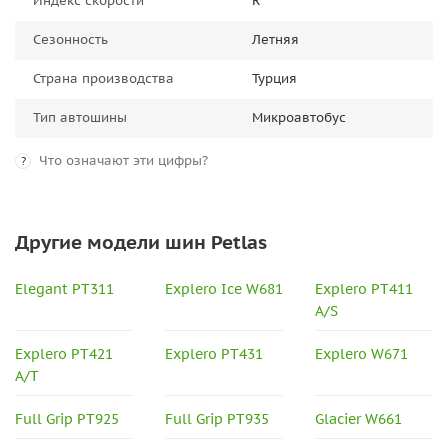
Индекс скорости
R
Сезонность
Летняя
Страна производства
Турция
Тип автошины
Микроавтобус
Что означают эти цифры?
?
Другие модели шин Petlas
Elegant PT311
Explero Ice W681
Explero PT411
A/S
Explero PT421
Explero PT431
Explero W671
A/T
Full Grip PT925
Full Grip PT935
Glacier W661