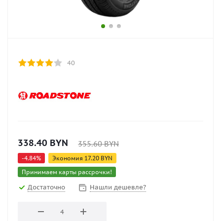
40
338.40
BYN
355.60
BYN
-
4.84
%
Экономия
17.20
BYN
Принимаем карты рассрочки!
Достаточно
Нашли дешевле?