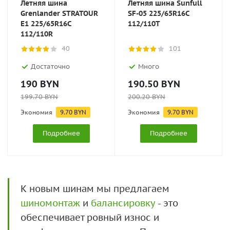
Летняя шина
Летняя шина Sunfull
Grenlander STRATOUR
SF-05 225/65R16C
E1 225/65R16C
112/110T
112/110R
40
101
Достаточно
Много
190
BYN
190.50
BYN
199.70
BYN
200.20
BYN
Экономия
9.70
BYN
Экономия
9.70
BYN
Подробнее
Подробнее
К новым шинам мы предлагаем
шиномонтаж
и
балансировку
- это
обеспечивает ровный износ и