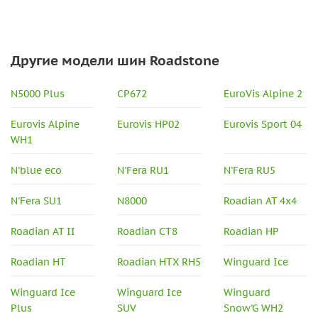
Другие модели шин Roadstone
N5000 Plus
CP672
EuroVis Alpine 2
Eurovis Alpine
Eurovis HP02
Eurovis Sport 04
WH1
N'blue eco
N'Fera RU1
N'Fera RU5
N'Fera SU1
N8000
Roadian AT 4x4
Roadian AT II
Roadian CT8
Roadian HP
Roadian HT
Roadian HTX RH5
Winguard Ice
Winguard Ice
Winguard Ice
Winguard
Plus
SUV
Snow'G WH2