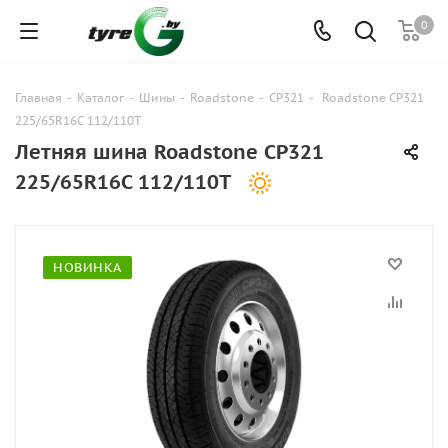
0
Главная
-
Каталог
-
Шины
-
Roadstone
-
CP321
-
Roadstone CP321
225/65R16C 112/110T
Летняя шина Roadstone CP321
225/65R16C 112/110T
НОВИНКА