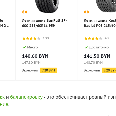
de
Летняя шина SunFull SF-
Летняя шина Kus
9H XL
600 215/60R16 95H
Radial P03 215/6
100
40
Много
Достаточно
140.60
BYN
141.50
BYN
147.80
BYN
148.70
BYN
Экономия
7.20
BYN
Экономия
7.20
BY
аж
и
балансировку
- это обеспечивает ровный из
ение
.