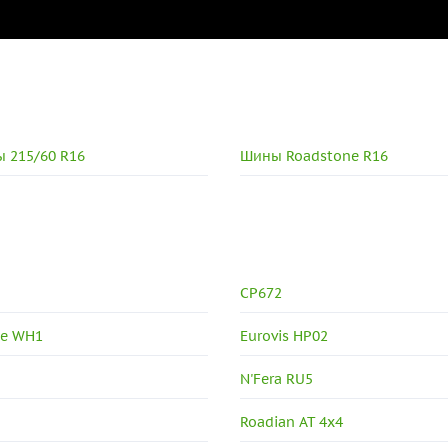
 215/60 R16
Шины Roadstone R16
CP672
ne WH1
Eurovis HP02
N'Fera RU5
Roadian AT 4x4