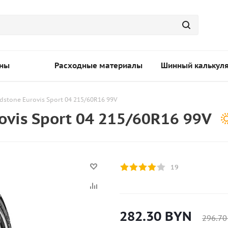
ны
Расходные материалы
Шинный калькул
dstone Eurovis Sport 04 215/60R16 99V
vis Sport 04 215/60R16 99V
19
282.30
BYN
296.70