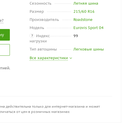
Сезонность
Летняя шина
Размер
215/60 R16
Производитель
Roadstone
е?
Модель
Eurovis Sport 04
ну
Индекс
99
?
нагрузки
Тип автошины
Легковые шины
Все характеристики
тией.
на действительна только для интернет-магазина и может
личаться от цен в розничных магазинах