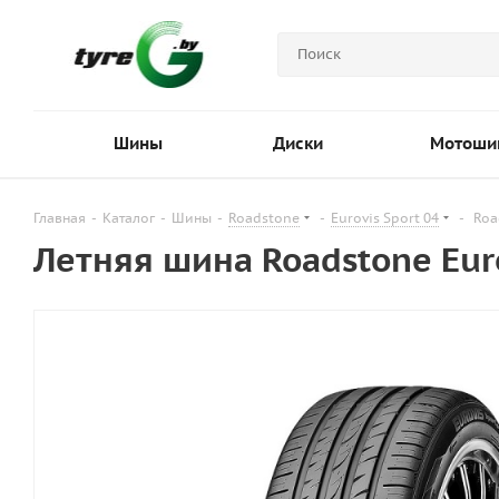
Шины
Диски
Мотоши
Главная
-
Каталог
-
Шины
-
Roadstone
-
Eurovis Sport 04
-
Roa
Летняя шина Roadstone Euro