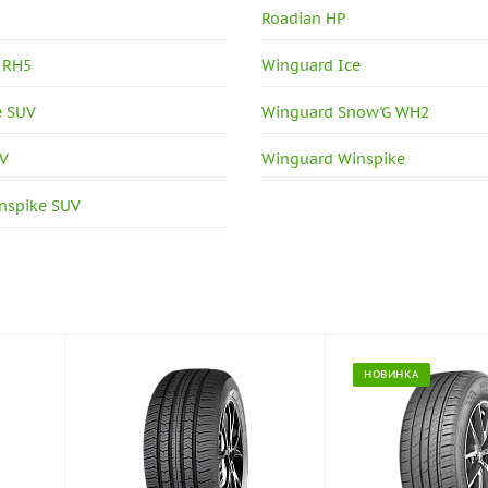
Roadian HP
 RH5
Winguard Ice
e SUV
Winguard Snow'G WH2
UV
Winguard Winspike
nspike SUV
НОВИНКА