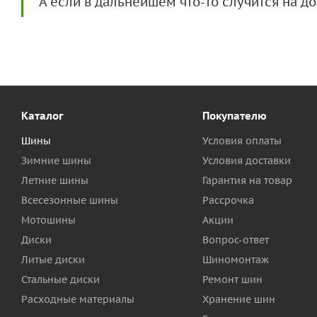
А если в дальнейшем что-то случится на 
Каталог
Покупателю
Шины
Условия оплаты
Зимние шины
Условия доставки
Летние шины
Гарантия на товар
Всесезонные шины
Рассрочка
Мотошины
Акции
Диски
Вопрос-ответ
Литые диски
Шиномонтаж
Стальные диски
Ремонт шин
Расходные материалы
Хранение шин