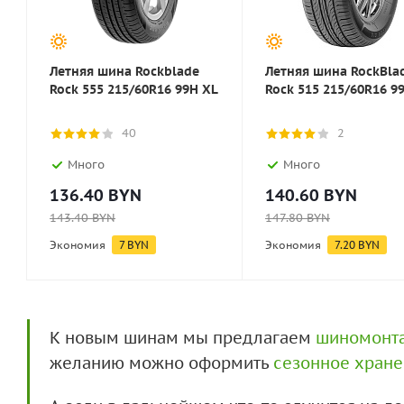
Летняя шина Rockblade
Летняя шина RockBla
Rock 555 215/60R16 99H XL
Rock 515 215/60R16 9
40
2
Много
Много
136.40
BYN
140.60
BYN
143.40
BYN
147.80
BYN
Экономия
7
BYN
Экономия
7.20
BYN
К новым шинам мы предлагаем
шиномонт
желанию можно оформить
сезонное хран