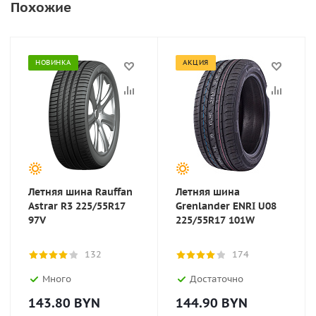
Похожие
НОВИНКА
АКЦИЯ
Летняя шина Rauffan
Летняя шина
Astrar R3 225/55R17
Grenlander ENRI U08
97V
225/55R17 101W
132
174
Много
Достаточно
143.80
BYN
144.90
BYN