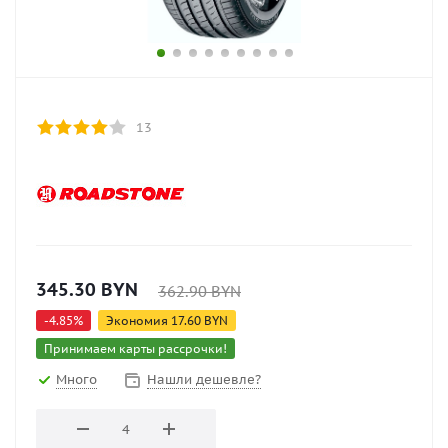
13
345.30
BYN
362.90
BYN
-
4.85
%
Экономия
17.60
BYN
Принимаем карты рассрочки!
Много
Нашли дешевле?