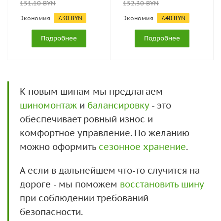
151.10
BYN
152.30
BYN
Экономия
7.30
BYN
Экономия
7.40
BYN
Подробнее
Подробнее
К новым шинам мы предлагаем
шиномонтаж
и
балансировку
- это
обеспечивает ровный износ и
комфортное управление. По желанию
можно оформить
сезонное хранение
.
А если в дальнейшем что-то случится на
дороге - мы поможем
восстановить шину
при соблюдении требований
безопасности.