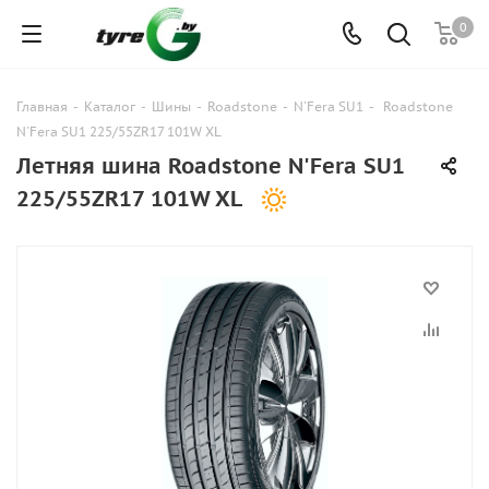
0
Главная
-
Каталог
-
Шины
-
Roadstone
-
N'Fera SU1
-
Roadstone
N'Fera SU1 225/55ZR17 101W XL
Летняя шина Roadstone N'Fera SU1
225/55ZR17 101W XL