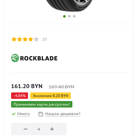
20
161.20
BYN
169.40
BYN
-
4.84
%
Экономия
8.20
BYN
Принимаем карты рассрочки!
Много
Нашли дешевле?