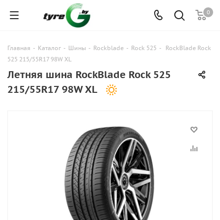
0
Главная
-
Каталог
-
Шины
-
Rockblade
-
Rock 525
-
RockBlade Rock
525 215/55R17 98W XL
Летняя шина RockBlade Rock 525
215/55R17 98W XL