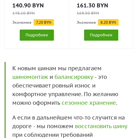
140.90
BYN
161.30
BYN
148.10
BYN
169.50
BYN
Экономия
7.20
BYN
Экономия
8.20
BYN
Подробнее
Подробнее
К новым шинам мы предлагаем
шиномонтаж
и
балансировку
- это
обеспечивает ровный износ и
комфортное управление. По желанию
можно оформить
сезонное хранение
.
А если в дальнейшем что-то случится на
дороге - мы поможем
восстановить шину
при соблюдении требований