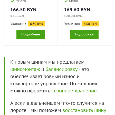
Много
Мало
166.50
BYN
169.60
BYN
175
BYN
178.20
BYN
Экономия
8.50
BYN
Экономия
8.60
BYN
Подробнее
Подробнее
К новым шинам мы предлагаем
шиномонтаж
и
балансировку
- это
обеспечивает ровный износ и
комфортное управление. По желанию
можно оформить
сезонное хранение
.
А если в дальнейшем что-то случится на
дороге - мы поможем
восстановить шину