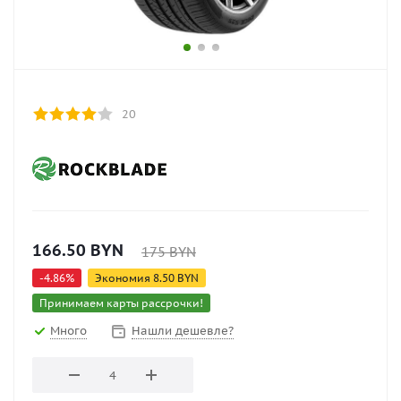
20
166.50
BYN
175
BYN
-
4.86
%
Экономия
8.50
BYN
Принимаем карты рассрочки!
Много
Нашли дешевле?