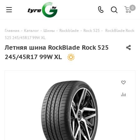
0
Главная
-
Каталог
-
Шины
-
Rockblade
-
Rock 525
-
RockBlade Rock
525 245/45R17 99W XL
Летняя шина RockBlade Rock 525
245/45R17 99W XL