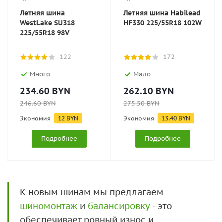
Летняя шина
Летняя шина Habilead
WestLake SU318
HF330 225/55R18 102W
225/55R18 98V
122
172
Много
Мало
234.60
BYN
262.10
BYN
246.60
BYN
275.50
BYN
Экономия
12
BYN
Экономия
13.40
BYN
Подробнее
Подробнее
К новым шинам мы предлагаем
шиномонтаж
и
балансировку
- это
обеспечивает ровный износ и