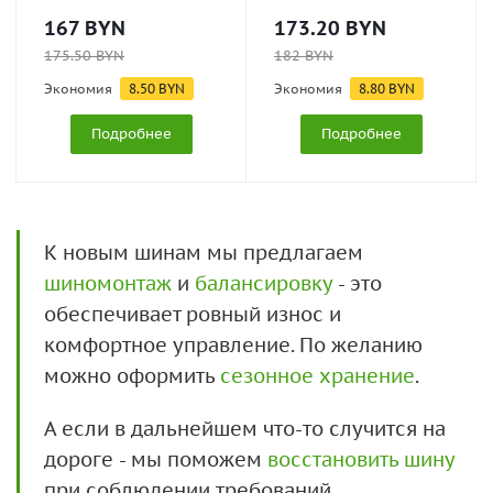
167
BYN
173.20
BYN
175.50
BYN
182
BYN
Экономия
8.50
BYN
Экономия
8.80
BYN
Подробнее
Подробнее
К новым шинам мы предлагаем
шиномонтаж
и
балансировку
- это
обеспечивает ровный износ и
комфортное управление. По желанию
можно оформить
сезонное хранение
.
А если в дальнейшем что-то случится на
дороге - мы поможем
восстановить шину
при соблюдении требований