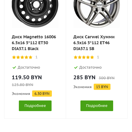
Диск Magnetto 16006
Диск Carwel Хумми
6.5x16 5*112 ET50
6.5x16 5*112 ET46
DIA57.1 Black
DIA57.1 SB
1
1
Достаточно
Достаточно
119.50
BYN
285
BYN
300
BYN
125.80
BYN
Экономия
15
BYN
Экономия
6.30
BYN
Подробнее
Подробнее