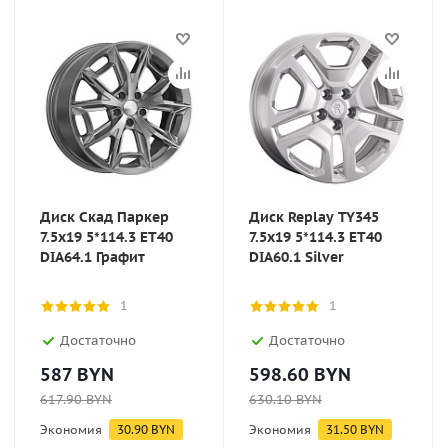
Диск Скад Паркер
Диск Replay TY345
7.5x19 5*114.3 ET40
7.5x19 5*114.3 ET40
DIA64.1 Графит
DIA60.1 Silver
1
1
Достаточно
Достаточно
587
BYN
598.60
BYN
617.90
BYN
630.10
BYN
Экономия
30.90
BYN
Экономия
31.50
BYN