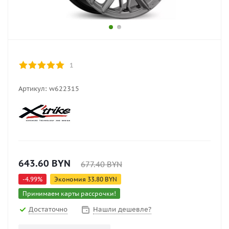
1
Артикул:
w622315
643.60
BYN
677.40
BYN
-
4.99
%
Экономия
33.80
BYN
Принимаем карты рассрочки!
Достаточно
Нашли дешевле?