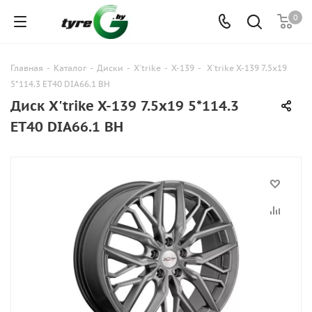
0
Главная
-
Каталог
-
Диски
-
X'trike
-
X-139
-
X'trike X-139 7.5x19
5*114.3 ET40 DIA66.1 BH
Диск X'trike X-139 7.5x19 5*114.3
ET40 DIA66.1 BH