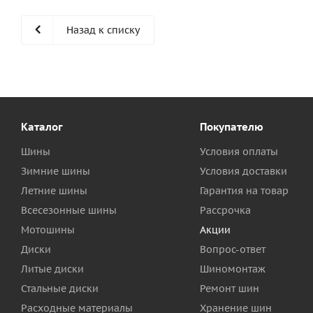
Назад к списку
Каталог
Покупателю
Шины
Условия оплаты
Зимние шины
Условия доставки
Летние шины
Гарантия на товар
Всесезонные шины
Рассрочка
Мотошины
Акции
Диски
Вопрос-ответ
Литые диски
Шиномонтаж
Стальные диски
Ремонт шин
Расходные материалы
Хранение шин