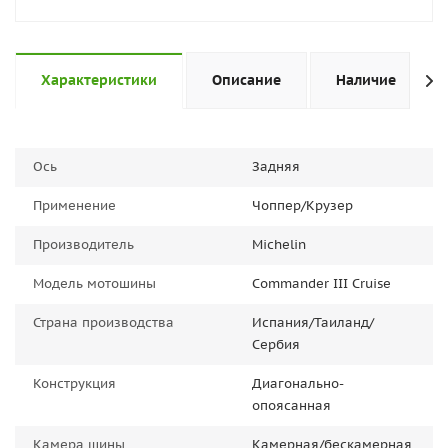
Характеристики
Описание
Наличие
Ось
Задняя
Применение
Чоппер/Крузер
Производитель
Michelin
Модель мотошины
Commander III Cruise
Страна производства
Испания/Таиланд/
Сербия
Конструкция
Диагонально-
опоясанная
Камера шины
Камерная/бескамерная