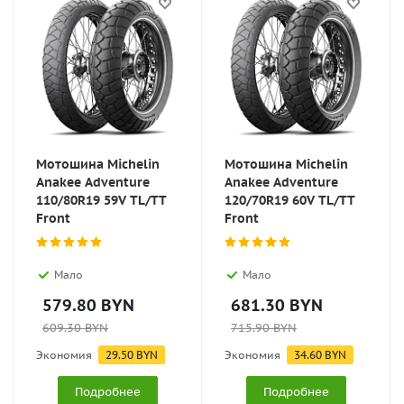
Мотошина Michelin
Мотошина Michelin
Anakee Adventure
Anakee Adventure
110/80R19 59V TL/TT
120/70R19 60V TL/TT
Front
Front
Мало
Мало
579.80
BYN
681.30
BYN
609.30
BYN
715.90
BYN
Экономия
29.50
BYN
Экономия
34.60
BYN
Подробнее
Подробнее