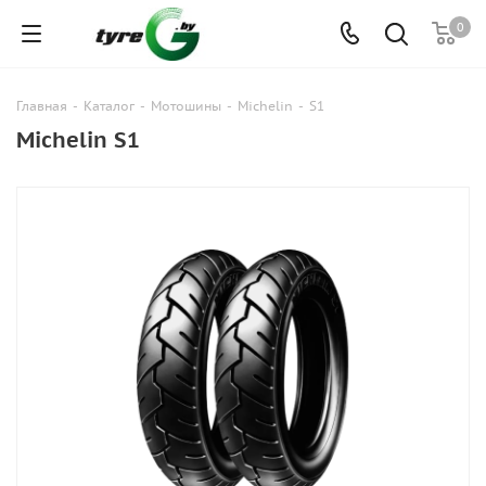
0
Главная
-
Каталог
-
Мотошины
-
Michelin
-
S1
Michelin S1