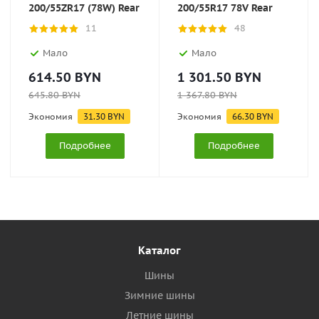
200/55ZR17 (78W) Rear
200/55R17 78V Rear
11
48
Мало
Мало
614.50
BYN
1 301.50
BYN
645.80
BYN
1 367.80
BYN
Экономия
31.30
BYN
Экономия
66.30
BYN
Подробнее
Подробнее
Каталог
Шины
Зимние шины
Летние шины