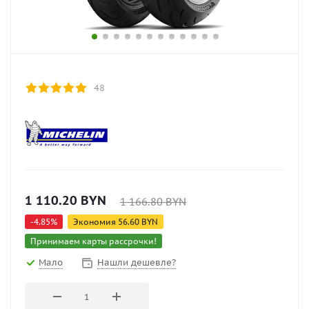
48
1 110.20
BYN
1 166.80
BYN
-
4.85
%
Экономия
56.60
BYN
Принимаем карты рассрочки!
Мало
Нашли дешевле?