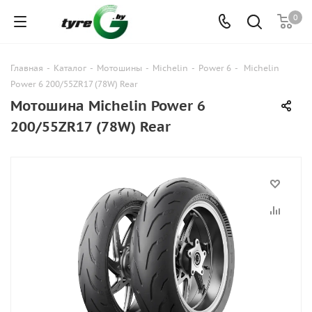
0
Главная
-
Каталог
-
Мотошины
-
Michelin
-
Power 6
-
Michelin
Power 6 200/55ZR17 (78W) Rear
Мотошина Michelin Power 6
200/55ZR17 (78W) Rear