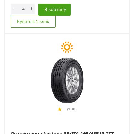
В корзину
Купить в 1 клик
(100)
Летняя шина Austone SP-801 165/65R13 77T