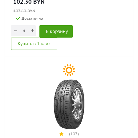
102.30
BYN
107.60
BYN
Достаточно
В корзину
Купить в 1 клик
(107)