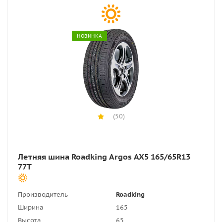
НОВИНКА
(50)
Летняя шина Roadking Argos AX5 165/65R13
77T
Производитель
Roadking
Ширина
165
Высота
65