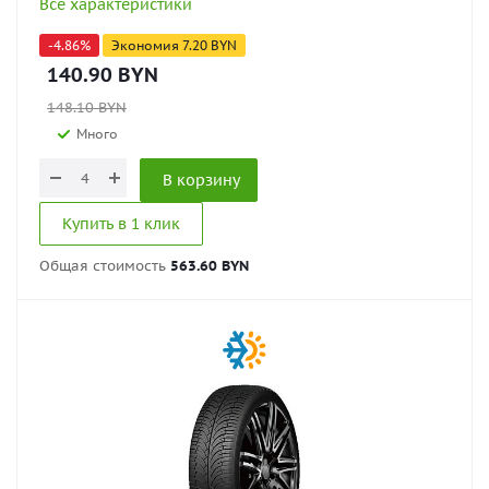
Все характеристики
-
4.86
%
Экономия
7.20
BYN
140.90
BYN
148.10
BYN
Много
В корзину
Купить в 1 клик
Общая стоимость
563.60 BYN