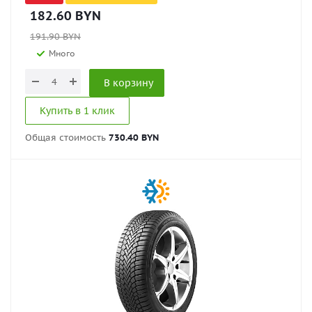
182.60
BYN
191.90
BYN
Много
В корзину
Купить в 1 клик
Общая стоимость
730.40 BYN