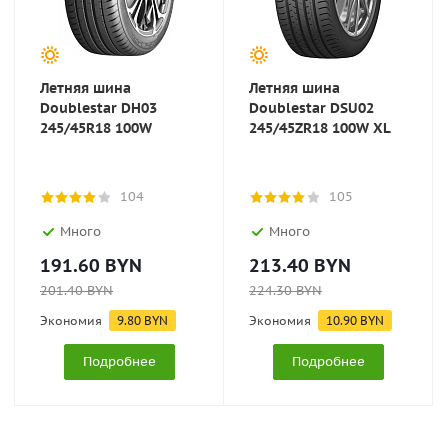
Летняя шина
Летняя шина
Doublestar DH03
Doublestar DSU02
245/45R18 100W
245/45ZR18 100W XL
104
105
Много
Много
191.60
BYN
213.40
BYN
201.40
BYN
224.30
BYN
Экономия
9.80
BYN
Экономия
10.90
BYN
Подробнее
Подробнее