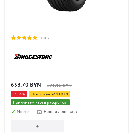
1007
638.70
BYN
671.10
BYN
-
4.83
%
Экономия
32.40
BYN
Принимаем карты рассрочки!
Много
Нашли дешевле?