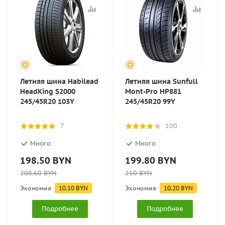
Летняя шина Habilead
Летняя шина Sunfull
HeadKing S2000
Mont-Pro HP881
245/45R20 103Y
245/45R20 99Y
7
100
Много
Много
198.50
BYN
199.80
BYN
208.60
BYN
210
BYN
Экономия
10.10
BYN
Экономия
10.20
BYN
Подробнее
Подробнее