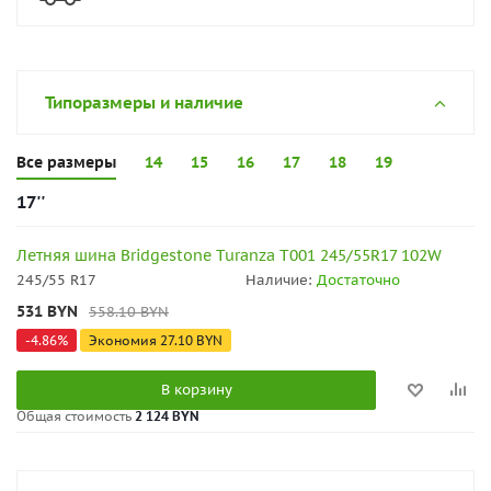
Типоразмеры и наличие
Все размеры
14
15
16
17
18
19
17''
Летняя шина Bridgestone Turanza T001 245/55R17 102W
245/55 R17
Наличие:
Достаточно
531
BYN
558.10
BYN
-
4.86
%
Экономия
27.10
BYN
В корзину
Общая стоимость
2 124 BYN