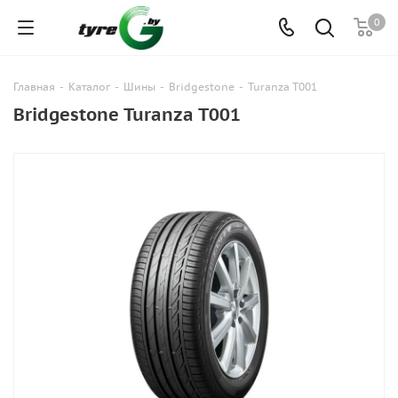
0
Главная
-
Каталог
-
Шины
-
Bridgestone
-
Turanza T001
Bridgestone Turanza T001