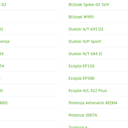
e-02
Blizzak Spike-02 SUV
2
Blizzak W995
02
Dueler A/T 693 III
lenza
Dueler H/P Sport
84
Dueler H/T 684 II
74
Ecopia EP150
0
Ecopia EP500
01
Ecopia H/L 422 Plus
000S
Potenza Adrenalin RE004
1
Potenza S007A
Turanza 6