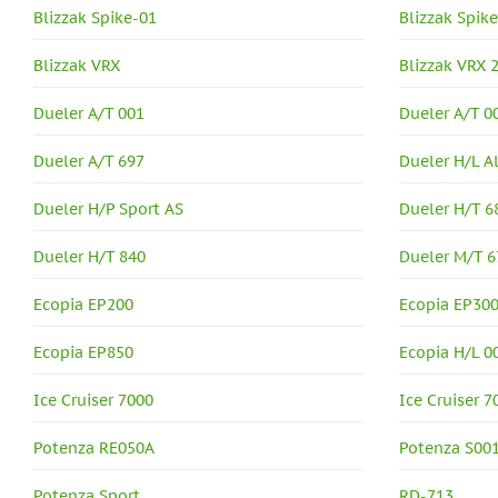
Blizzak Spike-01
Blizzak Spik
Blizzak VRX
Blizzak VRX 
Dueler A/T 001
Dueler A/T 0
Dueler A/T 697
Dueler H/L A
Dueler H/P Sport AS
Dueler H/T 6
Dueler H/T 840
Dueler M/T 6
Ecopia EP200
Ecopia EP30
Ecopia EP850
Ecopia H/L 0
Ice Cruiser 7000
Ice Cruiser 7
Potenza RE050A
Potenza S00
Potenza Sport
RD-713