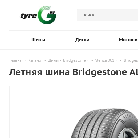
Шины
Диски
Мотоши
Главная
-
Каталог
-
Шины
-
Bridgestone
-
Alenza 001
-
Bridges
Летняя шина Bridgestone A