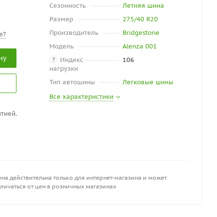
Сезонность
Летняя шина
Размер
275/40 R20
Производитель
Bridgestone
е?
Модель
Alenza 001
ну
Индекс
106
?
нагрузки
Тип автошины
Легковые шины
Все характеристики
тией.
на действительна только для интернет-магазина и может
личаться от цен в розничных магазинах