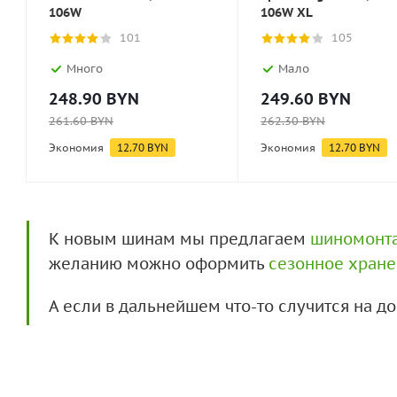
106W
106W XL
101
105
Много
Мало
248.90
BYN
249.60
BYN
261.60
BYN
262.30
BYN
Экономия
12.70
BYN
Экономия
12.70
BYN
К новым шинам мы предлагаем
шиномонт
желанию можно оформить
сезонное хран
А если в дальнейшем что-то случится на 