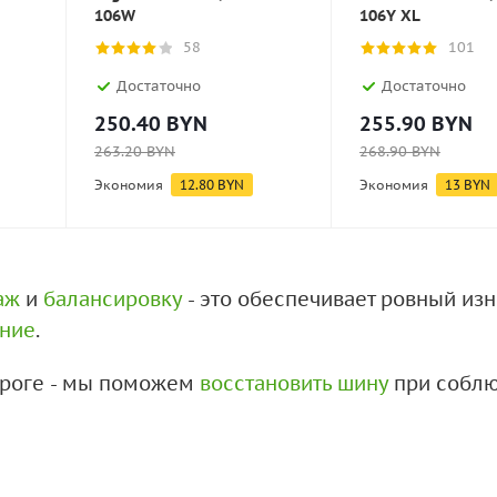
106W
106Y XL
58
101
Достаточно
Достаточно
250.40
BYN
255.90
BYN
263.20
BYN
268.90
BYN
Экономия
12.80
BYN
Экономия
13
BYN
аж
и
балансировку
- это обеспечивает ровный из
ение
.
дороге - мы поможем
восстановить шину
при соблю