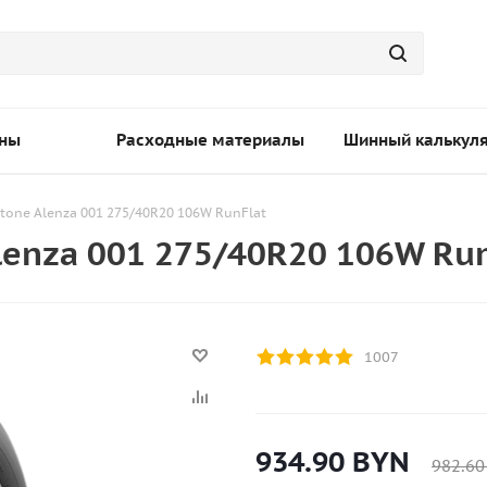
ны
Расходные материалы
Шинный калькул
tone Alenza 001 275/40R20 106W RunFlat
lenza 001 275/40R20 106W Run
1007
934.90
BYN
982.60