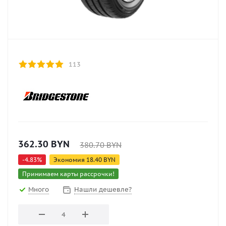
113
362.30
BYN
380.70
BYN
-
4.83
%
Экономия
18.40
BYN
Принимаем карты рассрочки!
Много
Нашли дешевле?