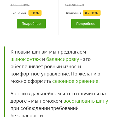
165.50
BYN
168.90
BYN
Экономия
8
BYN
Экономия
8.20
BYN
Подробнее
Подробнее
К новым шинам мы предлагаем
шиномонтаж
и
балансировку
- это
обеспечивает ровный износ и
комфортное управление. По желанию
можно оформить
сезонное хранение
.
А если в дальнейшем что-то случится на
дороге - мы поможем
восстановить шину
при соблюдении требований
безопасности.