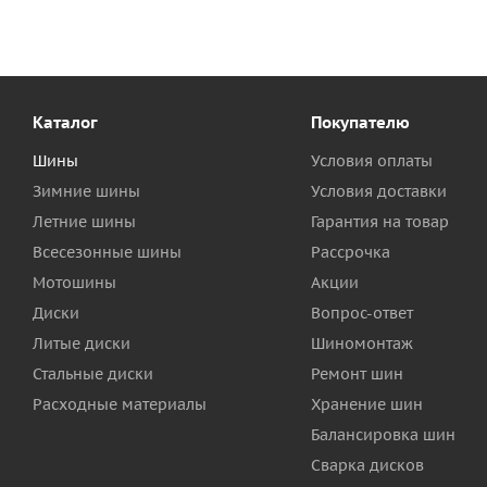
Каталог
Покупателю
Шины
Условия оплаты
Зимние шины
Условия доставки
Летние шины
Гарантия на товар
Всесезонные шины
Рассрочка
Мотошины
Акции
Диски
Вопрос-ответ
Литые диски
Шиномонтаж
Стальные диски
Ремонт шин
Расходные материалы
Хранение шин
Балансировка шин
Сварка дисков