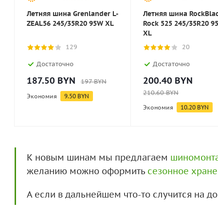
Летняя шина Grenlander L-
Летняя шина RockBla
ZEAL56 245/35R20 95W XL
Rock 525 245/35R20 9
XL
129
20
Достаточно
Достаточно
187.50
BYN
200.40
BYN
197
BYN
210.60
BYN
Экономия
9.50
BYN
Экономия
10.20
BYN
К новым шинам мы предлагаем
шиномонт
желанию можно оформить
сезонное хран
А если в дальнейшем что-то случится на 