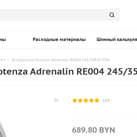
ны
Расходные материалы
Шинный калькул
04
-
Bridgestone Potenza Adrenalin RE004 245/35R20 95W
otenza Adrenalin RE004 245/
103
689.80
BYN