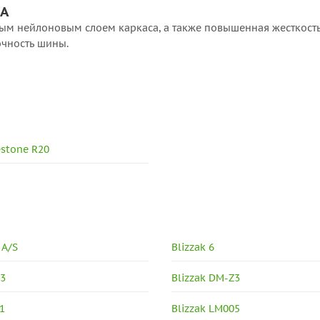
НА
ым нейлоновым слоем каркаса, а также повышенная жесткост
очность шины.
stone R20
 A/S
Blizzak 6
V3
Blizzak DM-Z3
1
Blizzak LM005