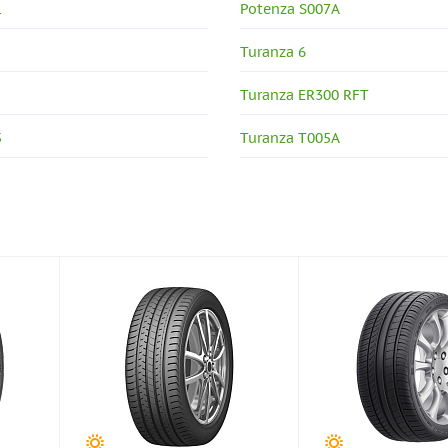
1
Potenza S007A
Turanza 6
Turanza ER300 RFT
5
Turanza T005A