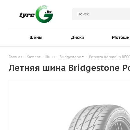
Шины
Диски
Мотоши
Главная
-
Каталог
-
Шины
-
Bridgestone
-
Potenza Adrenalin RE0
Летняя шина Bridgestone P