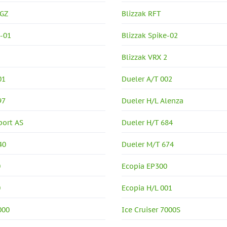
 GZ
Blizzak RFT
e-01
Blizzak Spike-02
Blizzak VRX 2
01
Dueler A/T 002
97
Dueler H/L Alenza
port AS
Dueler H/T 684
40
Dueler M/T 674
0
Ecopia EP300
0
Ecopia H/L 001
000
Ice Cruiser 7000S