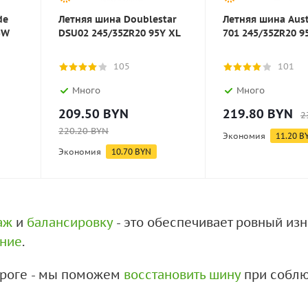
de
Летняя шина Doublestar
Летняя шина Aust
5W
DSU02 245/35ZR20 95Y XL
701 245/35ZR20 9
105
101
Много
Много
209.50
BYN
219.80
BYN
2
220.20
BYN
Экономия
11.20
B
Экономия
10.70
BYN
аж
и
балансировку
- это обеспечивает ровный из
ение
.
дороге - мы поможем
восстановить шину
при соблю