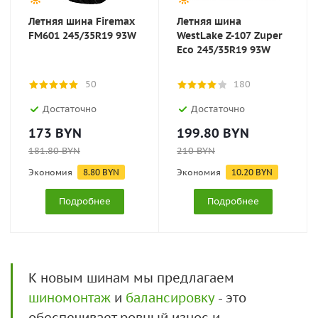
Летняя шина Firemax
Летняя шина
FM601 245/35R19 93W
WestLake Z-107 Zuper
Eco 245/35R19 93W
50
180
Достаточно
Достаточно
173
BYN
199.80
BYN
181.80
BYN
210
BYN
Экономия
8.80
BYN
Экономия
10.20
BYN
Подробнее
Подробнее
К новым шинам мы предлагаем
шиномонтаж
и
балансировку
- это
обеспечивает ровный износ и