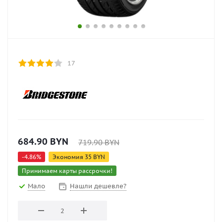
17
684.90
BYN
719.90
BYN
-
4.86
%
Экономия
35
BYN
Принимаем карты рассрочки!
Мало
Нашли дешевле?