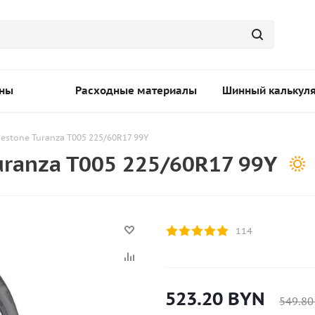
ны
Расходные материалы
Шинный калькул
estone Turanza T005 225/60R17 99Y
uranza T005 225/60R17 99Y
114
523.20
BYN
549.80