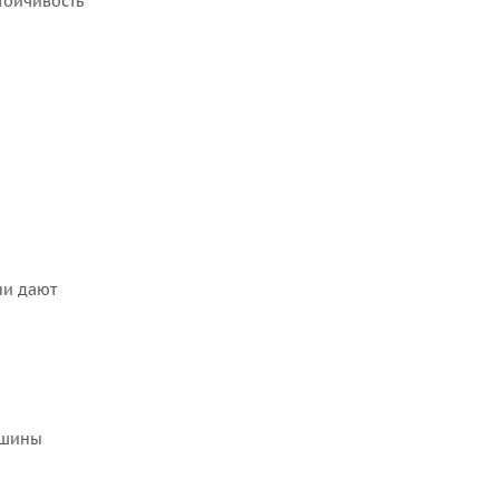
тойчивость
ни дают
т шины