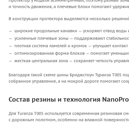
Протектор у модели асимметричный, поэтому разные зоны 
и точность движения, а плечевые блоки помогают удержив
В конструкции протектора выделяются несколько решени
широкие продольные канавки — ускоряют отвод воды и
усиленные плечевые зоны — поддерживают стабильнос
плотная система ламелей и кромок — улучшает контак
оптимизированная форма блоков — помогает уменьшит
жесткая центральная зона — сохраняет четкость управл
Благодаря такой схеме шины Бриджстоун Туранза T005 по
собранное управление, а на мокрой дороге помогают сох
Состав резины и технология NanoPro
Для Turanza T005 используется современная резиновая сме
с дорожным полотном, особенно на влажной поверхности,