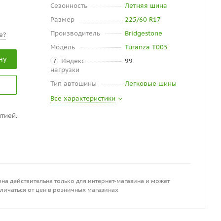
Сезонность
Летняя шина
Размер
225/60 R17
Производитель
Bridgestone
е?
Модель
Turanza T005
ну
Индекс
99
?
нагрузки
Тип автошины
Легковые шины
Все характеристики
тией.
на действительна только для интернет-магазина и может
личаться от цен в розничных магазинах