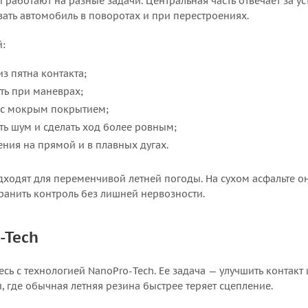
работают на разные задачи. Центральная часть отвечает за ус
ать автомобиль в поворотах и при перестроениях.
й:
з пятна контакта;
ть при маневрах;
т с мокрым покрытием;
ь шум и сделать ход более ровным;
ения на прямой и в плавных дугах.
дходят для переменчивой летней погоды. На сухом асфальте о
ранить контроль без лишней нервозности.
-Tech
сь с технологией NanoPro-Tech. Ее задача — улучшить контак
 где обычная летняя резина быстрее теряет сцепление.