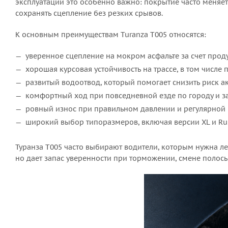
эксплуатации это особенно важно: покрытие часто меняет
сохранять сцепление без резких срывов.
К основным преимуществам Turanza T005 относятся:
уверенное сцепление на мокром асфальте за счет прод
хорошая курсовая устойчивость на трассе, в том числе
развитый водоотвод, который помогает снизить риск а
комфортный ход при повседневной езде по городу и 
ровный износ при правильном давлении и регулярной 
широкий выбор типоразмеров, включая версии XL и Ru
Туранза Т005 часто выбирают водители, которым нужна ле
но дает запас уверенности при торможении, смене полос