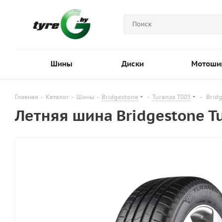
Шины
Диски
Мотоши
Главная
-
Каталог
-
Шины
-
Bridgestone
-
Turanza T005
-
Bridg
Летняя шина Bridgestone T