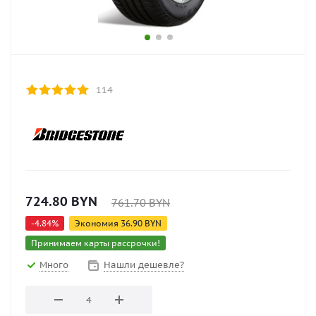
114
724.80
BYN
761.70
BYN
-
4.84
%
Экономия
36.90
BYN
Принимаем карты рассрочки!
Много
Нашли дешевле?