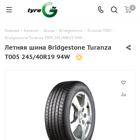
0
Главная
-
Каталог
-
Шины
-
Bridgestone
-
Turanza T005
-
Bridgestone Turanza T005 245/40R19 94W
Летняя шина Bridgestone Turanza
T005 245/40R19 94W