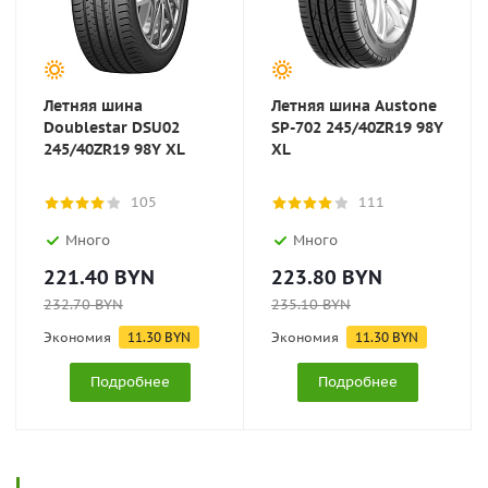
Летняя шина
Летняя шина Austone
Doublestar DSU02
SP-702 245/40ZR19 98Y
245/40ZR19 98Y XL
XL
105
111
Много
Много
221.40
BYN
223.80
BYN
232.70
BYN
235.10
BYN
Экономия
11.30
BYN
Экономия
11.30
BYN
Подробнее
Подробнее