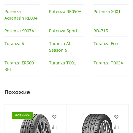
Potenza
Potenza RE050A
Potenza S001
Adrenalin RE004
Potenza S007A
Potenza Sport
RD-713
Turanza 6
Turanza All
Turanza Eco
Season 6
Turanza ER300
Turanza T001
Turanza T005A
RFT
Похожие
НОВИНКА