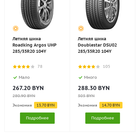
Летняя шина
Летняя шина
Roadking Argos UHP
Doublestar DSU02
285/35R20 104Y
285/35R20 104Y
78
105
Мало
Много
267.20
BYN
288.30
BYN
280.90
BYN
303
BYN
Экономия
13.70
BYN
Экономия
14.70
BYN
Подробнее
Подробнее