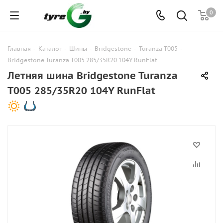
0
Главная
-
Каталог
-
Шины
-
Bridgestone
-
Turanza T005
-
Bridgestone Turanza T005 285/35R20 104Y RunFlat
Летняя шина Bridgestone Turanza
T005 285/35R20 104Y RunFlat