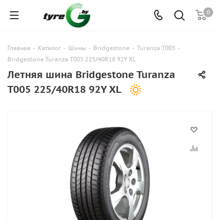
0
Главная
-
Каталог
-
Шины
-
Bridgestone
-
Turanza T005
-
Bridgestone Turanza T005 225/40R18 92Y XL
Летняя шина Bridgestone Turanza
T005 225/40R18 92Y XL