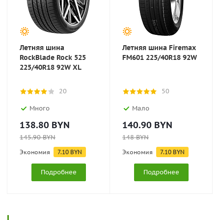
Летняя шина
Летняя шина Firemax
RockBlade Rock 525
FM601 225/40R18 92W
225/40R18 92W XL
20
50
Много
Мало
138.80
BYN
140.90
BYN
145.90
BYN
148
BYN
Экономия
7.10
BYN
Экономия
7.10
BYN
Подробнее
Подробнее