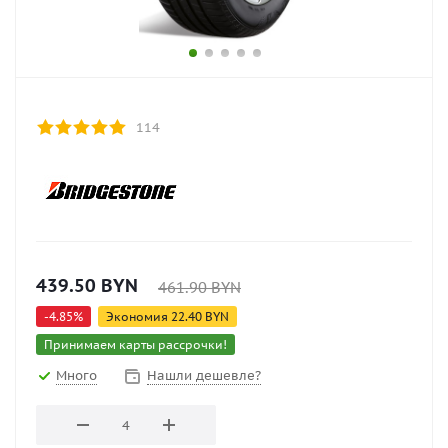
114
439.50
BYN
461.90
BYN
-
4.85
%
Экономия
22.40
BYN
Принимаем карты рассрочки!
Много
Нашли дешевле?