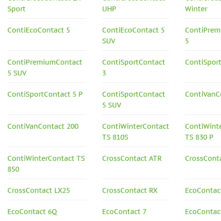
Sport
UHP
Winter
ContiEcoContact 5
ContiEcoContact 5
ContiPrem
SUV
5
ContiPremiumContact
ContiSportContact
ContiSpor
5 SUV
3
ContiSportContact 5 P
ContiSportContact
ContiVanC
5 SUV
ContiVanContact 200
ContiWinterContact
ContiWint
TS 810S
TS 830 P
ContiWinterContact TS
CrossContact ATR
CrossCont
850
CrossContact LX25
CrossContact RX
EcoContac
EcoContact 6Q
EcoContact 7
EcoContact