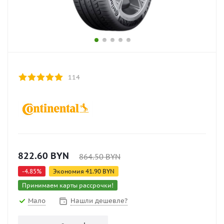
114
822.60
BYN
864.50
BYN
-
4.85
%
Экономия
41.90
BYN
Принимаем карты рассрочки!
Мало
Нашли дешевле?