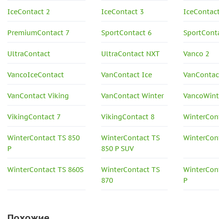
IceContact 2
IceContact 3
IceContac
PremiumContact 7
SportContact 6
SportCont
UltraContact
UltraContact NXT
Vanco 2
VancoIceContact
VanContact Ice
VanContac
VanContact Viking
VanContact Winter
VancoWint
VikingContact 7
VikingContact 8
WinterCont
WinterContact TS 850
WinterContact TS
WinterCon
P
850 P SUV
WinterContact TS 860S
WinterContact TS
WinterCon
870
P
Похожие