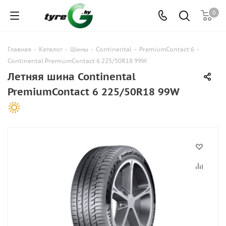
0
Главная
-
Каталог
-
Шины
-
Continental
-
PremiumContact 6
-
Continental PremiumContact 6 225/50R18 99W
Летняя шина Continental
PremiumContact 6 225/50R18 99W