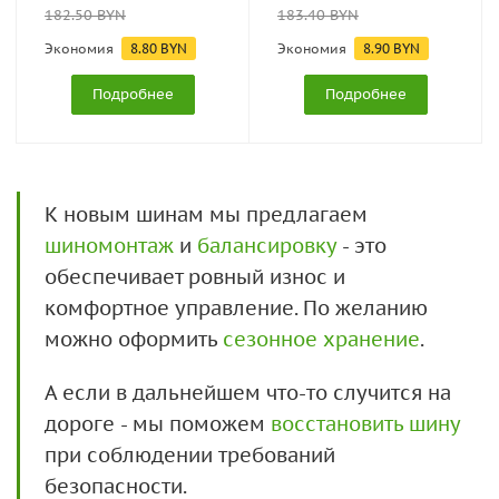
182.50
BYN
183.40
BYN
Экономия
8.80
BYN
Экономия
8.90
BYN
Подробнее
Подробнее
К новым шинам мы предлагаем
шиномонтаж
и
балансировку
- это
обеспечивает ровный износ и
комфортное управление. По желанию
можно оформить
сезонное хранение
.
А если в дальнейшем что-то случится на
дороге - мы поможем
восстановить шину
при соблюдении требований
безопасности.