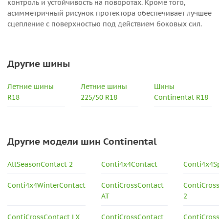
контроль и устойчивость на поворотах. Кроме того,
асимметричный рисунок протектора обеспечивает лучшее
сцепление с поверхностью под действием боковых сил.
Другие шины
Летние шины
Летние шины
Шины
R18
225/50 R18
Continental R18
Другие модели шин Continental
AllSeasonContact 2
Conti4x4Contact
Conti4x4S
Conti4x4WinterContact
ContiCrossContact
ContiCros
AT
2
ContiCrossContact LX
ContiCrossContact
ContiCros