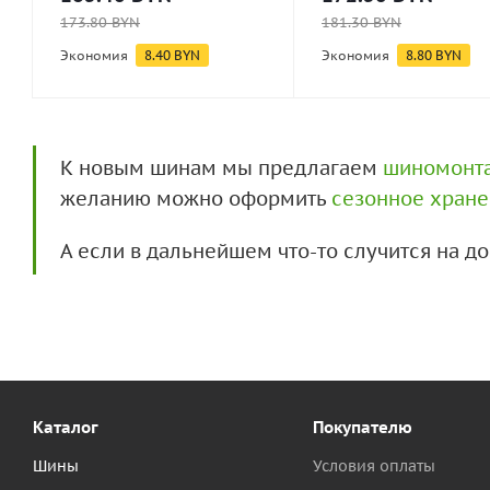
173.80
BYN
181.30
BYN
Экономия
8.40
BYN
Экономия
8.80
BYN
К новым шинам мы предлагаем
шиномонт
желанию можно оформить
сезонное хран
А если в дальнейшем что-то случится на 
Каталог
Покупателю
Шины
Условия оплаты