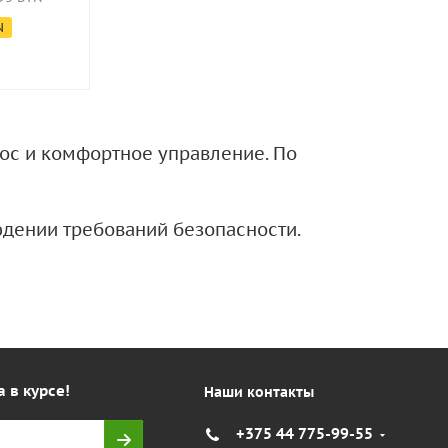
193.70
BYN
N
Экономия
9.
Экономия
9.40
BYN
нос и комфортное управление. По
дении требований безопасности.
а в курсе!
Наши контакты
+375 44 775-99-55