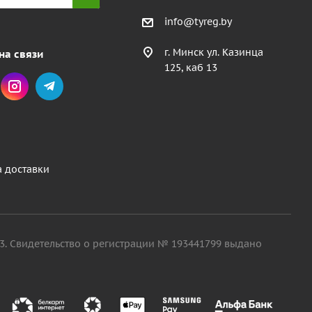
info@tyreg.by
г. Минск ул. Казинца
на связи
125, каб 13
а доставки
. 13. Свидетельство о регистрации № 193441799 выдано