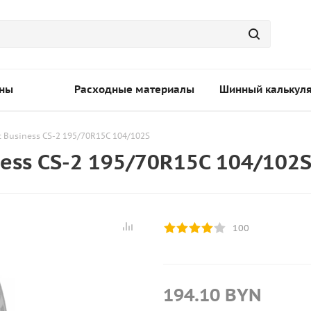
ны
Расходные материалы
Шинный калькул
t Business CS-2 195/70R15C 104/102S
ess CS-2 195/70R15C 104/102
100
194.10
BYN