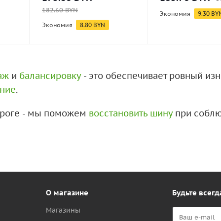
182.60
BYN
Экономия
9.30
BY
Экономия
8.80
BYN
аж
и
балансировку
- это обеспечивает ровный из
ение
.
дороге - мы поможем
восстановить шину
при соблю
О магазине
Будьте всегд
Магазины