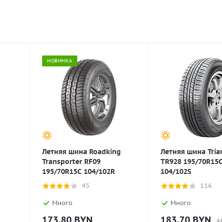
НОВИНКА
Летняя шина Roadking
Летняя шина Tria
Transporter RF09
TR928 195/70R15
195/70R15C 104/102R
104/102S
45
116
Много
Много
173.80
BYN
183.70
BYN
1