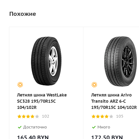
Похожие
Летняя шина WestLake
Летняя шина Arivo
SC328 195/70R15C
Transito ARZ 6-C
104/102R
195/70R15C 104/102R
102
105
Достаточно
Много
165.40
BYN
172.50
BYN