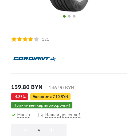
121
139.80
BYN
146.90
BYN
-
4.83
%
Экономия
7.10
BYN
Принимаем карты рассрочки!
Много
Нашли дешевле?