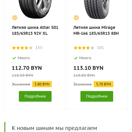
Летняя шина Attar S01
Летняя шина Mirage
185/65R15 92V XL
MR-166 185/65R15 88H
155
101
Много
Много
112.70
BYN
113.10
BYN
118.50
BYN
118.80
BYN
Экономия
5.80
BYN
Экономия
5.70
BYN
Подробнее
Подробнее
К новым шинам мы предлагаем