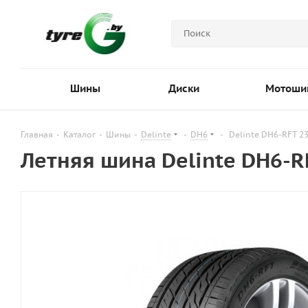
Шины
Диски
Мотоши
Главная
-
Каталог
-
Шины
-
Delinte
-
DH6
-
Delinte DH6-RFT 2
Летняя шина Delinte DH6-R