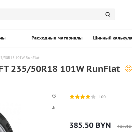
ны
Расходные материалы
Шинный калькул
35/50R18 101W RunFlat
FT 235/50R18 101W RunFlat
100
385.50
BYN
405.10