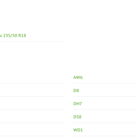
 235/50 R18
AW6
D8
DH7
DS8
WD1