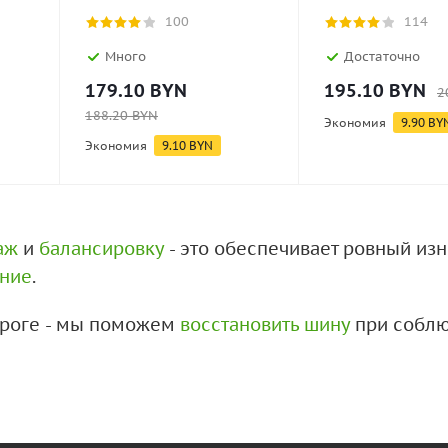
100
114
Много
Достаточно
179.10
BYN
195.10
BYN
2
188.20
BYN
Экономия
9.90
BY
Экономия
9.10
BYN
аж
и
балансировку
- это обеспечивает ровный из
ение
.
дороге - мы поможем
восстановить шину
при соблю