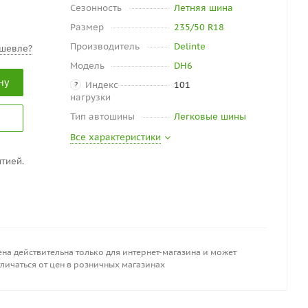
Сезонность
Летняя шина
Размер
235/50 R18
Производитель
Delinte
шевле?
Модель
DH6
ну
Индекс
101
?
нагрузки
Тип автошины
Легковые шины
Все характеристики
тией.
на действительна только для интернет-магазина и может
личаться от цен в розничных магазинах