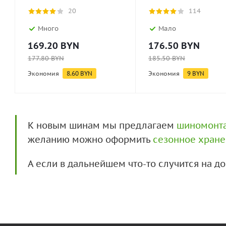
20
114
Много
Мало
169.20
BYN
176.50
BYN
177.80
BYN
185.50
BYN
Экономия
8.60
BYN
Экономия
9
BYN
К новым шинам мы предлагаем
шиномонт
желанию можно оформить
сезонное хран
А если в дальнейшем что-то случится на 