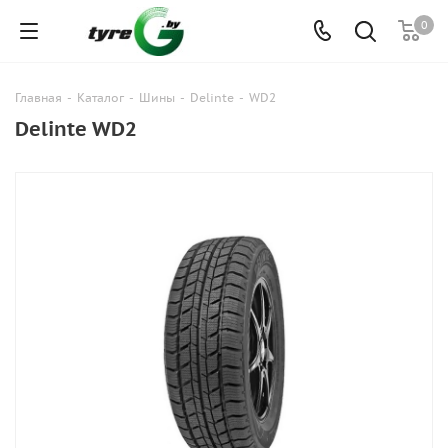
0
Главная
-
Каталог
-
Шины
-
Delinte
-
WD2
Delinte WD2