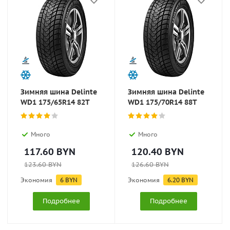
Зимняя шина Delinte
Зимняя шина Delinte
WD1 175/65R14 82T
WD1 175/70R14 88T
Много
Много
117.60
BYN
120.40
BYN
123.60
BYN
126.60
BYN
Экономия
6
BYN
Экономия
6.20
BYN
Подробнее
Подробнее