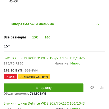
Типоразмеры и наличие
Все размеры
15C
16C
15''
Зимняя шина Delinte WD2 195/70R15C 104/102S
195/70 R15C
Наличие:
Много
192.20
BYN
202
BYN
-
4.85
%
Экономия
9.80
BYN
В корзину
Общая стоимость
768.80 BYN
Зимняя шина Delinte WD2 205/70R15C 106/104S
205/70 R15C
Наличие:
Много