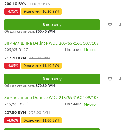
200.10
BYN
210.30
BYN
-
4.85
%
Экономия
10.20
BYN
В корзину
Общая стоимость
800.40 BYN
Зимняя шина Delinte WD2 205/65R16C 107/105T
205/65 R16C
Наличие:
Много
217.70
BYN
228.80
BYN
-
4.85
%
Экономия
11.10
BYN
В корзину
Общая стоимость
870.80 BYN
Зимняя шина Delinte WD2 215/65R16C 109/107T
215/65 R16C
Наличие:
Много
227.30
BYN
238.90
BYN
-
4.86
%
Экономия
11.60
BYN