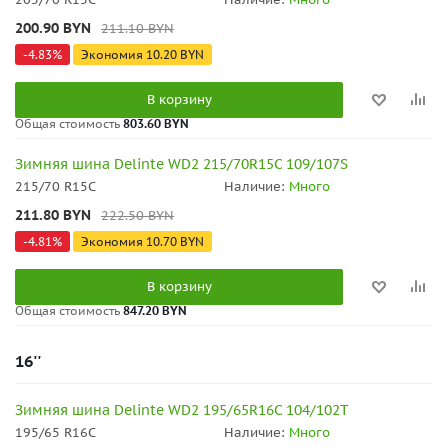
200.90
BYN
211.10
BYN
-
4.83
%
Экономия
10.20
BYN
В корзину
Общая стоимость
803.60 BYN
Зимняя шина Delinte WD2 215/70R15C 109/107S
215/70 R15C
Наличие:
Много
211.80
BYN
222.50
BYN
-
4.81
%
Экономия
10.70
BYN
В корзину
Общая стоимость
847.20 BYN
16''
Зимняя шина Delinte WD2 195/65R16C 104/102T
195/65 R16C
Наличие:
Много